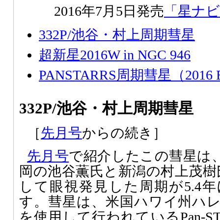
2016年7月5日発売
「星ナビ」
332P/池谷・村上周期彗星
超新星2016W in NGC 946
PANSTARRS周期彗星（2016 
332P/池谷・村上周期彗星
［
先月号
からの続き］
先月号
で紹介したこの彗星は、2
岡の池谷薫氏と新潟の村上茂樹
して眼視発見した周期が5.4
す。彗星は、米国ハワイ州ハレア
を使用して行われているPan-S