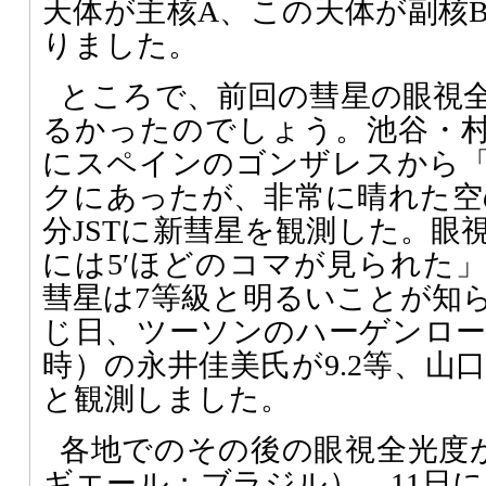
天体が主核A、この天体が副核
りました。
ところで、前回の彗星の眼視
るかったのでしょう。池谷・
にスペインのゴンザレスから
クにあったが、非常に晴れた空の下
分JSTに新彗星を観測した。眼視
には5′ほどのコマが見られた
彗星は7等級と明るいことが知
じ日、ツーソンのハーゲンローザ
時）の永井佳美氏が9.2等、山口
と観測しました。
各地でのその後の眼視全光度が1
ギエール；ブラジル）、11日に