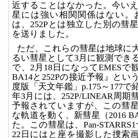
近することはなかった。今い
星には強い相関関係はない。おそら
は、252Pとは独立した別の彗
を送りました。
ただ、これらの彗星は地球に
るい彗星として3月に観測でき
で、2月18日になってEMESで
BA14と252Pの接近予報』とい
度版「天文年鑑」p.175～177で
年3月には、252P/LINEAR
予報されていますが、この彗星（
な軌道を動く、新彗星（2016 
た。この彗星は、Pan-STARRS
22日にはと座を撮影した捜索画