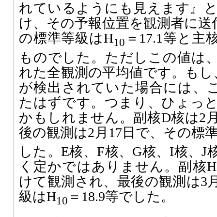
れているようにも見えます』
け、その予報位置を観測者に送
の標準等級はH
＝17.1等と主
10
ものでした。ただしこの値は、
れた全観測の平均値です。もし
が検出されていた場合には、
たはずです。つまり、ひょっ
かもしれません。副核D核は2
後の観測は2月17日で、その標
した。E核、F核、G核、I核、
く定かではありません。副核H
けて観測され、最後の観測は3月
級はH
＝18.9等でした。
10