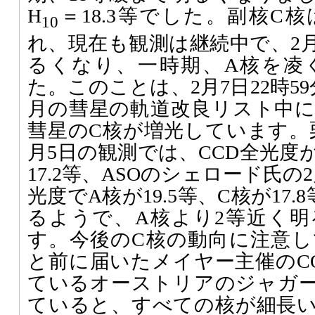
H
＝18.3等でした。副核C
10
れ、現在も観測は継続中で、2月
るくなり、一時期、A核を凌
た。このことは、2月7日22時5
月の彗星の軌道改良リスト中
彗星のC核が増光しています。
月5日の観測では、CCD全光度が
17.2等、ASOのシェロード氏
光度でA核が19.5等、C核が17
るようで、A核より2等近く
す。今後のC核の動向に注意
と前に届いたメイヤー主催のCO
ているオーストリアのジャガー
ていると、すべての核が細長