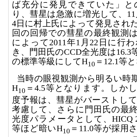
ば充分に発見できていた」と
り、彗星は急激に増光して、11
4日に村上氏によって発見され
回の回帰での彗星の最終観測
によって2011年1月22日に
き、門田氏のCCD全光度は16.
の標準等級にしてH
＝12.1
10
当時の眼視観測から明るい時
H
＝4.5等となります。しか
10
度予報は、彗星がバーストし
考慮して、さらに門田氏の最
光度パラメータとして、HICQ 2
等ほど暗いH
＝11.0等が採
10