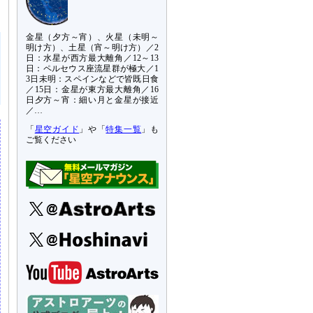
金星（夕方～宵）、火星（未明～
明け方）、土星（宵～明け方）／2
日：水星が西方最大離角／12～13
日：ペルセウス座流星群が極大／1
3日未明：スペインなどで皆既日食
／15日：金星が東方最大離角／16
日夕方～宵：細い月と金星が接近
／…
「
星空ガイド
」や「
特集一覧
」も
ご覧ください