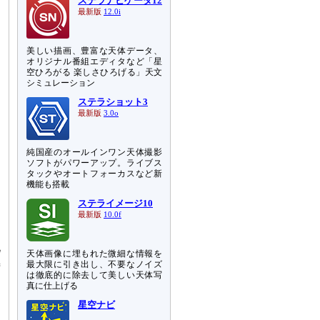
ステラナビゲータ12
最新版
12.0i
美しい描画、豊富な天体データ、
オリジナル番組エディタなど「星
空ひろがる 楽しさひろげる」天文
シミュレーション
ステラショット3
最新版
3.0o
純国産のオールインワン天体撮影
ソフトがパワーアップ。ライブス
タックやオートフォーカスなど新
機能も搭載
ステライメージ10
最新版
10.0f
北
天体画像に埋もれた微細な情報を
極
最大限に引き出し、不要なノイズ
近
は徹底的に除去して美しい天体写
真に仕上げる
し
星空ナビ