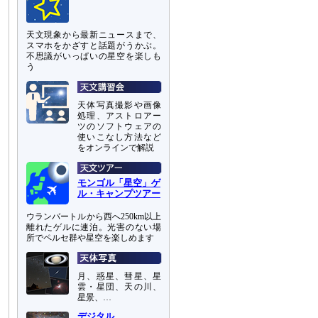
天文現象から最新ニュースまで、
スマホをかざすと話題がうかぶ。
不思議がいっぱいの星空を楽しも
う
天体写真撮影や画像
処理、アストロアー
ツのソフトウェアの
使いこなし方法など
をオンラインで解説
モンゴル「星空」ゲ
ル・キャンプツアー
ウランバートルから西へ250km以上
離れたゲルに連泊。光害のない場
所でペルセ群や星空を楽しめます
月、惑星、彗星、星
雲・星団、天の川、
星景、…
デジタル