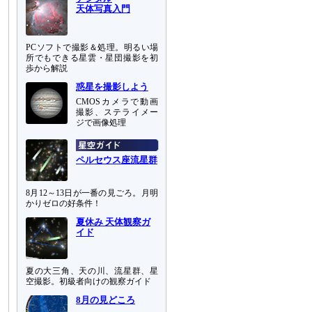
天体写真入門
PCソフトで撮影＆処理。明るい場
所でもできる星雲・星団撮影を初
歩から解説
惑星を撮影しよう
CMOSカメラで動画
撮影、ステライメー
ジで画像処理
ペルセウス座流星群
8月12～13日が一番の見ごろ。月明
かりゼロの好条件！
夏休み 天体観察ガ
イド
夏の大三角、天の川、流星群、星
空撮影。初級者向けの観察ガイド
8月の見どころ
は