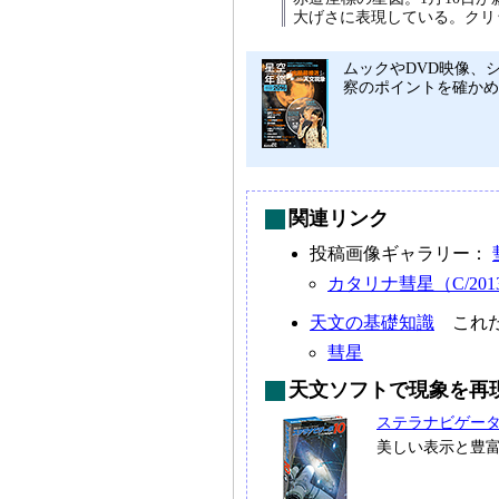
大げさに表現している。クリ
ムックやDVD映像、シ
察のポイントを確かめ
関連リンク
投稿画像ギャラリー：
カタリナ彗星（C/2013
天文の基礎知識
これだ
彗星
天文ソフトで現象を再
ステラナビゲー
美しい表示と豊