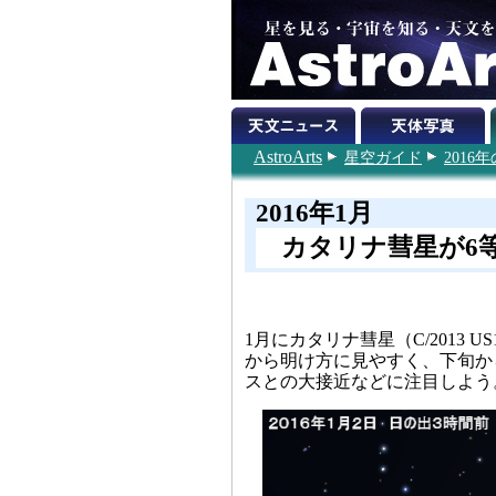
AstroArts
星空ガイド
201
2016年1月
カタリナ彗星が6
1月にカタリナ彗星（C/2013
から明け方に見やすく、下旬か
スとの大接近などに注目しよう