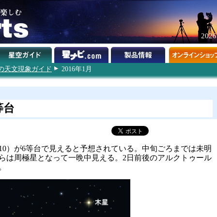
202
6年の天文現象ガイド
2016年1月
等台
 US10）が6等台で見えると予想されている。中旬ごろまでは未明
らは周極星となって一晩中見える。2日前後のアルクトゥール
。