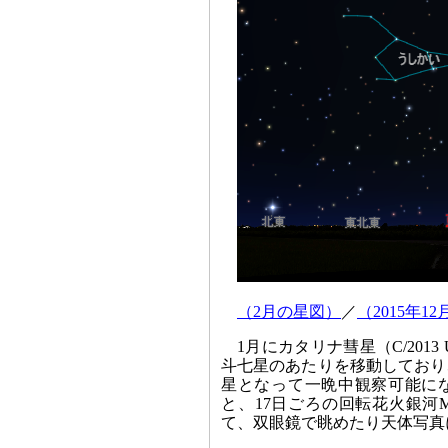
（2月の星図）
／
（2015年1
1月にカタリナ彗星（C/201
斗七星のあたりを移動しており
星となって一晩中観察可能に
と、17日ごろの回転花火銀河
て、双眼鏡で眺めたり天体写真