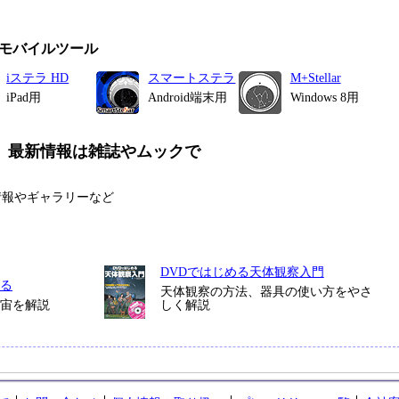
モバイルツール
iステラ HD
スマートステラ
M+Stellar
iPad用
Android端末用
Windows 8用
、
最新情報は雑誌やムックで
情報やギャラリーなど
DVDではじめる天体観察入門
る
天体観察の方法、器具の使い方をやさ
宇宙を解説
しく解説