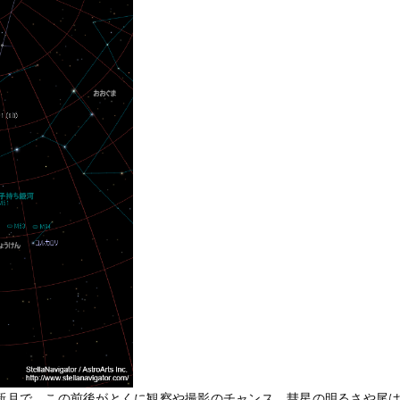
が新月で、この前後がとくに観察や撮影のチャンス。彗星の明るさや尾