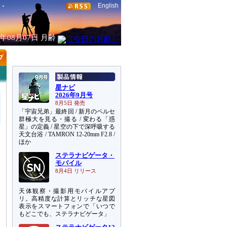
English
6年08月07日
月齢
星ナビ
2026年9月号
8月5日 発売
「宇宙兄弟」最終回 / 新月のペルセ
群極大を見る・撮る / 変わる「惑
星」の定義 / 星空の下で深呼吸する
天文台浴 / TAMRON 12-20mm F2.8 /
ほか
ステラナビゲータ・
モバイル
8月4日 リリース
天体観察・撮影用モバイルアプ
リ。高精度な計算とリッチな星図
表示をスマートフォンで「いつで
もどこでも、ステラナビゲータ」