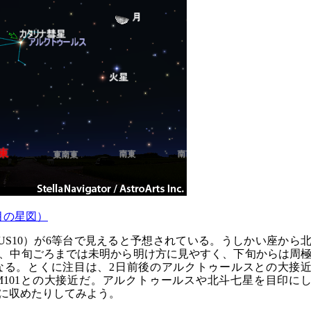
2月の星図）
3 US10）が6等台で見えると予想されている。うしかい座から
、中旬ごろまでは未明から明け方に見やすく、下旬からは周
なる。とくに注目は、2日前後のアルクトゥールスとの大接
M101との大接近だ。アルクトゥールスや北斗七星を目印に
に収めたりしてみよう。