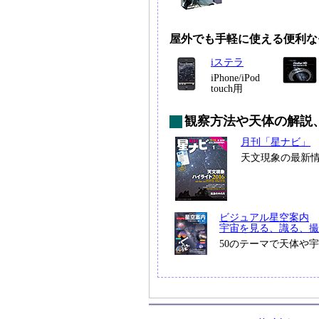
屋外でも手軽に使える便利な
iステラ
iPhone/iPod
touch用
観察方法や天体の解説
月刊「星ナビ」
天文現象の最新
ビジュアル星空案内
宇宙を見る、識る、撮
50のテーマで天体や