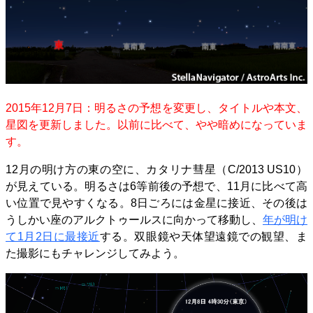
2015年12月7日：明るさの予想を変更し、タイトルや本文、
星図を更新しました。以前に比べて、やや暗めになっていま
す。
12月の明け方の東の空に、カタリナ彗星（C/2013 US10）
が見えている。明るさは6等前後の予想で、11月に比べて高
い位置で見やすくなる。8日ごろには金星に接近、その後は
うしかい座のアルクトゥールスに向かって移動し、
年が明け
て1月2日に最接近
する。双眼鏡や天体望遠鏡での観望、ま
た撮影にもチャレンジしてみよう。