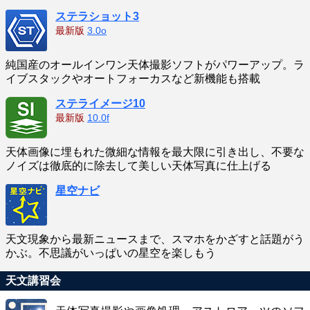
ステラショット3
最新版
3.0o
純国産のオールインワン天体撮影ソフトがパワーアップ。ラ
イブスタックやオートフォーカスなど新機能も搭載
ステライメージ10
最新版
10.0f
天体画像に埋もれた微細な情報を最大限に引き出し、不要な
ノイズは徹底的に除去して美しい天体写真に仕上げる
星空ナビ
天文現象から最新ニュースまで、スマホをかざすと話題がう
かぶ。不思議がいっぱいの星空を楽しもう
天文講習会