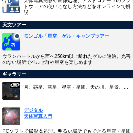
天体写真撮影や画像処理、アストロアーツのソフ
トウェアの使いこなし方法などをオンラインで解
説
天文ツアー
モンゴル「星空」ゲル・キャンプツアー
ウランバートルから西へ250km以上離れたゲルに連泊。光害
のない場所でペルセ群や星空を楽しめます
ギャラリー
月、惑星、彗星、星雲・星団、天の川、星景、…
デジタル
天体写真入門
PCソフトで撮影＆処理。明るい場所でもできる星雲・星団