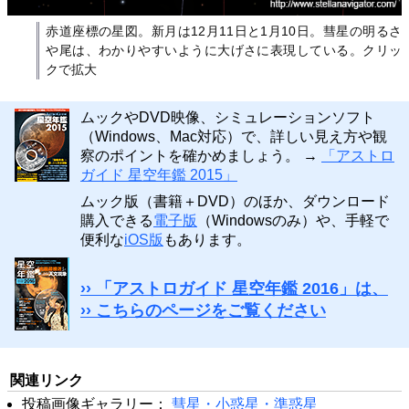
赤道座標の星図。新月は12月11日と1月10日。彗星の明るさ
や尾は、わかりやすいように大げさに表現している。クリッ
クで拡大
ムックやDVD映像、シミュレーションソフト
（Windows、Mac対応）で、詳しい見え方や観
察のポイントを確かめましょう。 →
「アストロ
ガイド 星空年鑑 2015」
ムック版（書籍＋DVD）のほか、ダウンロード
購入できる
電子版
（Windowsのみ）や、手軽で
便利な
iOS版
もあります。
›› 「アストロガイド 星空年鑑 2016」は、
›› こちらのページをご覧ください
関連リンク
投稿画像ギャラリー：
彗星・小惑星・準惑星