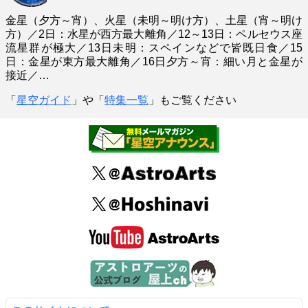
金星（夕方～宵）、火星（未明～明け方）、土星（宵～明け
方）／2日：水星が西方最大離角／12～13日：ペルセウス座
流星群が極大／13日未明：スペインなどで皆既日食／15
日：金星が東方最大離角／16日夕方～宵：細い月と金星が
接近／…
「
星空ガイド
」や「
特集一覧
」もご覧ください