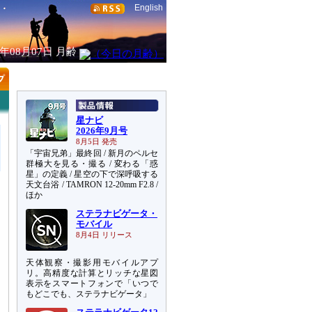
English
6年08月07日
月齢
星ナビ
2026年9月号
8月5日 発売
「宇宙兄弟」最終回 / 新月のペルセ
群極大を見る・撮る / 変わる「惑
星」の定義 / 星空の下で深呼吸する
天文台浴 / TAMRON 12-20mm F2.8 /
ほか
ステラナビゲータ・
モバイル
8月4日 リリース
天体観察・撮影用モバイルアプ
リ。高精度な計算とリッチな星図
表示をスマートフォンで「いつで
もどこでも、ステラナビゲータ」