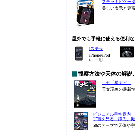
ステラナビゲー
美しい表示と豊
屋外でも手軽に使える便利な
iステラ
iPhone/iPod
touch用
観察方法や天体の解説
月刊「星ナビ」
天文現象の最新
ビジュアル星空案内
宇宙を見る、識る、撮
50のテーマで天体や