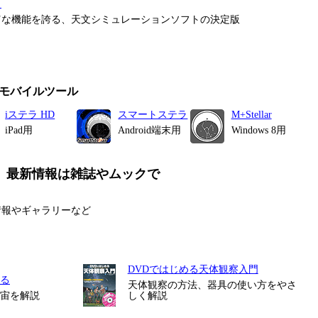
タ
富な機能を誇る、天文シミュレーションソフトの決定版
モバイルツール
iステラ HD
スマートステラ
M+Stellar
iPad用
Android端末用
Windows 8用
、最新情報は雑誌やムックで
情報やギャラリーなど
DVDではじめる天体観察入門
る
天体観察の方法、器具の使い方をやさ
宇宙を解説
しく解説