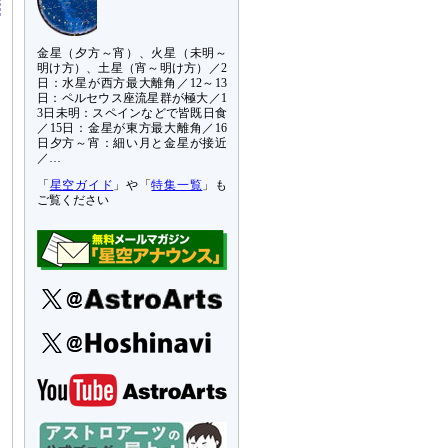
金星（夕方～宵）、火星（未明～
明け方）、土星（宵～明け方）／2
日：水星が西方最大離角／12～13
日：ペルセウス座流星群が極大／1
3日未明：スペインなどで皆既日食
／15日：金星が東方最大離角／16
日夕方～宵：細い月と金星が接近
／…
「
星空ガイド
」や「
特集一覧
」も
ご覧ください