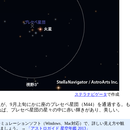
ステラナビゲータ
で作成
が、9月上旬にかに座のプレセペ星団（M44）を通過する。
れば、プレセペ星団の星々の中に赤い輝きがあり、美しい。
ミュレーションソフト（Windows、Mac対応）で、詳しい見え方や観
ましょう。 →
「アストロガイド 星空年鑑 2013」