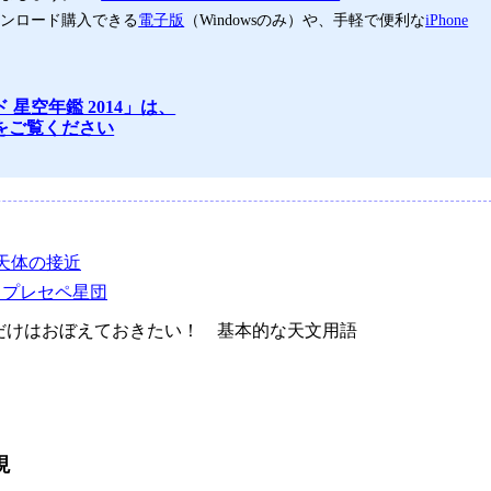
ウンロード購入できる
電子版
（Windowsのみ）や、手軽で便利な
iPhone
 星空年鑑 2014」は、
をご覧ください
天体の接近
星とプレセペ星団
けはおぼえておきたい！ 基本的な天文用語
現