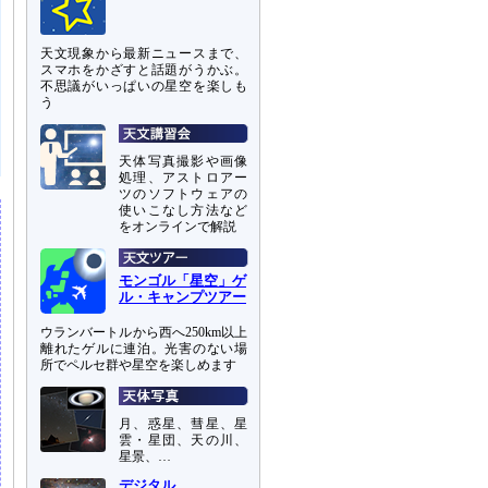
天文現象から最新ニュースまで、
スマホをかざすと話題がうかぶ。
不思議がいっぱいの星空を楽しも
う
天体写真撮影や画像
処理、アストロアー
ツのソフトウェアの
使いこなし方法など
をオンラインで解説
モンゴル「星空」ゲ
ル・キャンプツアー
ウランバートルから西へ250km以上
離れたゲルに連泊。光害のない場
所でペルセ群や星空を楽しめます
月、惑星、彗星、星
雲・星団、天の川、
星景、…
デジタル