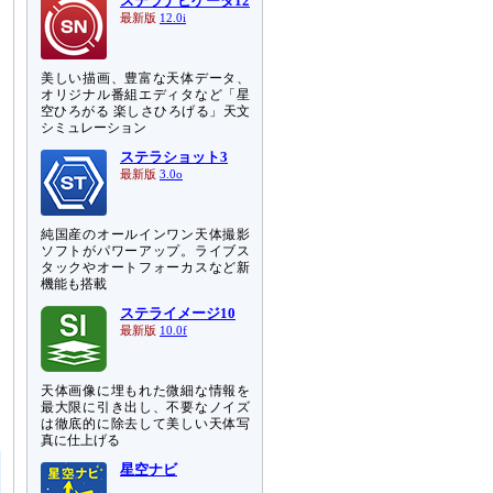
ステラナビゲータ12
最新版
12.0i
美しい描画、豊富な天体データ、
オリジナル番組エディタなど「星
空ひろがる 楽しさひろげる」天文
シミュレーション
ステラショット3
最新版
3.0o
純国産のオールインワン天体撮影
ソフトがパワーアップ。ライブス
タックやオートフォーカスなど新
機能も搭載
ステライメージ10
最新版
10.0f
天体画像に埋もれた微細な情報を
も
最大限に引き出し、不要なノイズ
は徹底的に除去して美しい天体写
真に仕上げる
星空ナビ