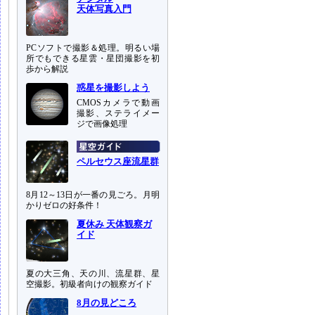
天体写真入門
PCソフトで撮影＆処理。明るい場
所でもできる星雲・星団撮影を初
歩から解説
惑星を撮影しよう
CMOSカメラで動画
撮影、ステライメー
ジで画像処理
ペルセウス座流星群
8月12～13日が一番の見ごろ。月明
かりゼロの好条件！
夏休み 天体観察ガ
イド
夏の大三角、天の川、流星群、星
空撮影。初級者向けの観察ガイド
8月の見どころ