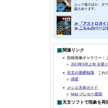
ムック版のほか、ダ
版
もあります。
≫ 「アストロガイド
≫ こちらのページ
関連リンク
投稿画像ギャラリー：
2013年9月上旬 火
天文の基礎知識
これだ
惑星
メシエ天体ガイド
M44 プレセペ星団
天文ソフトで現象を再