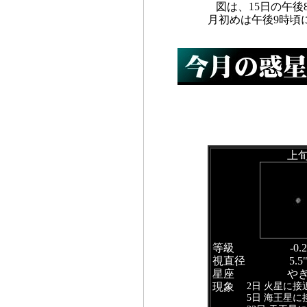
図は、15日の午
月初めは午後9時頃
上
等級
-0.2
視直径
5.5
星座
や
2日 火星に接
現象
5日 海王星に