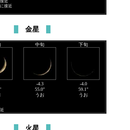
に接近
月に接近
金星
旬
中旬
下旬
-4.3
-4.0
"
55.0"
59.1"
お
うお
うお
接近
火星