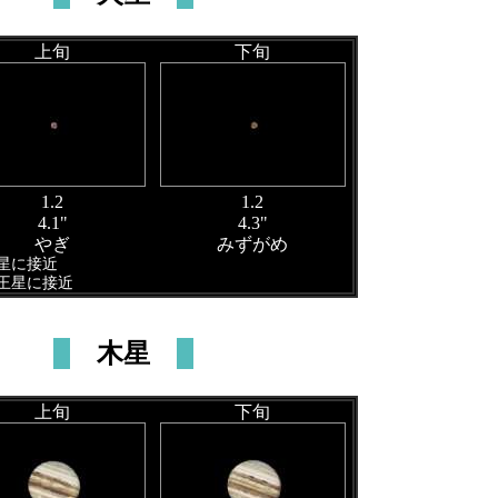
上旬
下旬
1.2
1.2
4.1"
4.3"
やぎ
みずがめ
水星に接近
海王星に接近
木星
上旬
下旬