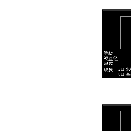
等級
視直径
星座
2日 
現象
8日 