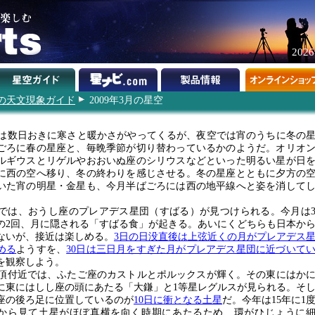
202
9年の天文現象ガイド
2009年3月の星空
は数日おきに寒さと暖かさがやってくるが、夜空では宵のうちに冬の
ごろに春の星座と、毎晩季節が切り替わっているかのようだ。オリオ
ルギウスとリゲルやおおいぬ座のシリウスなどといった明るい星が日
に西の空へ移り、冬の終わりを感じさせる。冬の星座とともに夕方の
いた宵の明星・金星も、今月半ばごろには西の地平線へと姿を消して
では、おうし座のプレアデス星団（すばる）が見つけられる。今月は
日の2回、月に隠される「すばる食」が起きる。あいにくどちらも日本か
ないが、接近は楽しめる。
3日の日没直後は上弦近くの月がプレアデス
める
ようすを、
30日は三日月をすぎた月がプレアデス星団に近づいて
を観察しよう。
頂付近では、ふたご座のカストルとポルックスが輝く。その東にはか
に東にはしし座の頭にあたる「大鎌」と1等星レグルスが見られる。そ
座の後ろ足に位置しているのが
10日に衝となる土星
だ。今年は15年に1
から見て土星がほぼ真横を向く時期にあたるため、環がひじょうに