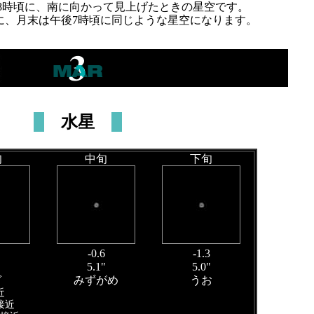
後8時頃に、南に向かって見上げたときの星空です。
に、月末は午後7時頃に同じような星空になります。
水星
旬
中旬
下旬
-0.6
-1.3
"
5.1"
5.0"
ぎ
みずがめ
うお
近
接近