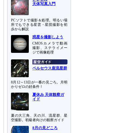
天体写真入門
PCソフトで撮影＆処理。明るい場
所でもできる星雲・星団撮影を初
歩から解説
惑星を撮影しよう
CMOSカメラで動画
撮影、ステライメー
ジで画像処理
ペルセウス座流星群
8月12～13日が一番の見ごろ。月明
かりゼロの好条件！
夏休み 天体観察ガ
イド
夏の大三角、天の川、流星群、星
空撮影。初級者向けの観察ガイド
8月の見どころ