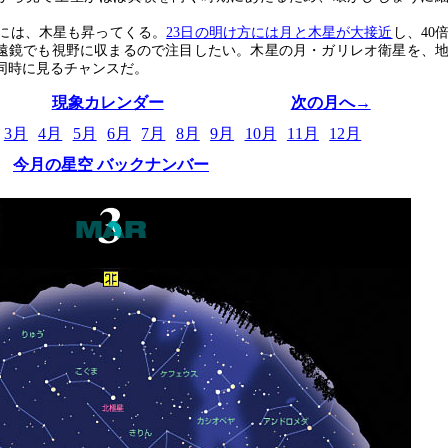
には、木星も昇ってくる。
23日の明け方には月と木星が大接近
し、40
遠鏡でも視野に収まるので注目したい。木星の月・ガリレオ衛星を、
同時に見るチャンスだ。
現象カレンダー
次の月へ→
3月
4月
5月
6月
7月
8月
9月
10月
11月
12月
今月の星空 バックナンバー