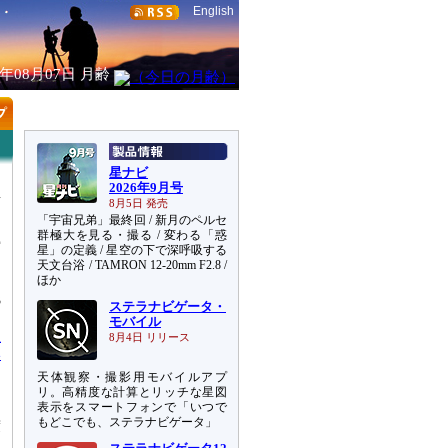
English
6年08月07日
月齢
星ナビ
2026年9月号
星
8月5日 発売
ン
「宇宙兄弟」最終回 / 新月のペルセ
を
群極大を見る・撮る / 変わる「惑
空
星」の定義 / 星空の下で深呼吸する
し
天文台浴 / TAMRON 12-20mm F2.8 /
ほか
3
ステラナビゲータ・
ら
モバイル
星
8月4日 リリース
い
天体観察・撮影用モバイルアプ
に
リ。高精度な計算とリッチな星図
し
表示をスマートフォンで「いつで
もどこでも、ステラナビゲータ」
度
細