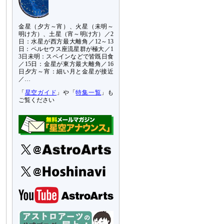
金星（夕方～宵）、火星（未明～
明け方）、土星（宵～明け方）／2
日：水星が西方最大離角／12～13
日：ペルセウス座流星群が極大／1
3日未明：スペインなどで皆既日食
／15日：金星が東方最大離角／16
日夕方～宵：細い月と金星が接近
／…
「
星空ガイド
」や「
特集一覧
」も
ご覧ください