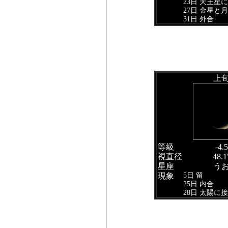
23日 天王星
27日 金星と
31日 外合
上
等級
-4.5
視直径
48.1
星座
う
5日 留
現象
25日 内合
28日 太陽に