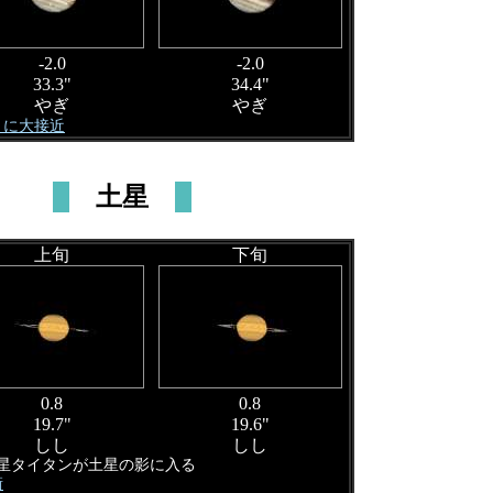
-2.0
-2.0
33.3"
34.4"
やぎ
やぎ
 月に大接近
土星
上旬
下旬
0.8
0.8
19.7"
19.6"
しし
しし
衛星タイタンが土星の影に入る
衝