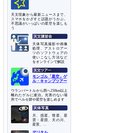
天文現象から最新ニュースまで、
スマホをかざすと話題がうかぶ。
不思議がいっぱいの星空を楽しも
う
天体写真撮影や画像
処理、アストロアー
ツのソフトウェアの
使いこなし方法など
をオンラインで解説
モンゴル「星空」ゲ
ル・キャンプツアー
ウランバートルから西へ250km以上
離れたゲルに連泊。光害のない場
所でペルセ群や星空を楽しめます
月、惑星、彗星、星
雲・星団、天の川、
星景、…
デジタル