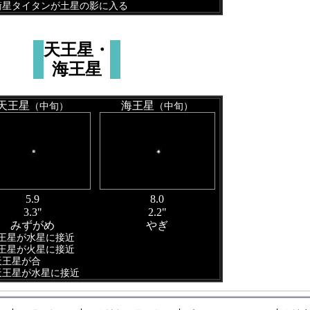
 衛星タイタンが土星の影に入る
天王星・
海王星
天王星
海王星
（中旬）
（中旬）
5.9
8.0
3.3"
2.2"
みずがめ
やぎ
海王星が水星に接近
海王星が火星に接近
 天王星が合
 天王星が水星に接近