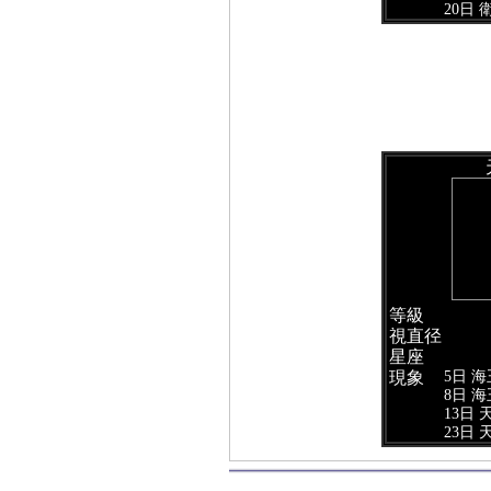
20日
等級
視直径
星座
5日 
現象
8日 
13日
23日