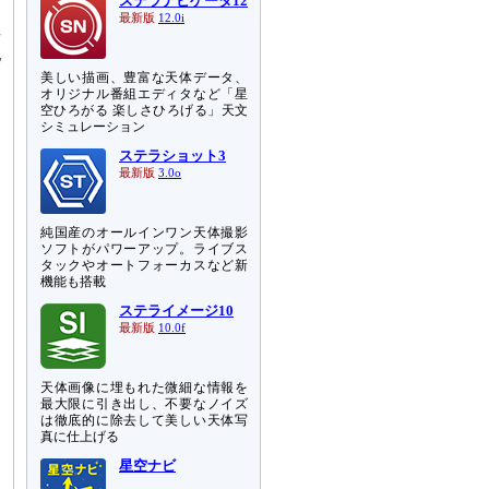
ステラナビゲータ12
最新版
12.0i
倍
地
美しい描画、豊富な天体データ、
オリジナル番組エディタなど「星
空ひろがる 楽しさひろげる」天文
シミュレーション
ステラショット3
最新版
3.0o
純国産のオールインワン天体撮影
ソフトがパワーアップ。ライブス
タックやオートフォーカスなど新
機能も搭載
ステライメージ10
最新版
10.0f
天体画像に埋もれた微細な情報を
最大限に引き出し、不要なノイズ
は徹底的に除去して美しい天体写
真に仕上げる
星空ナビ