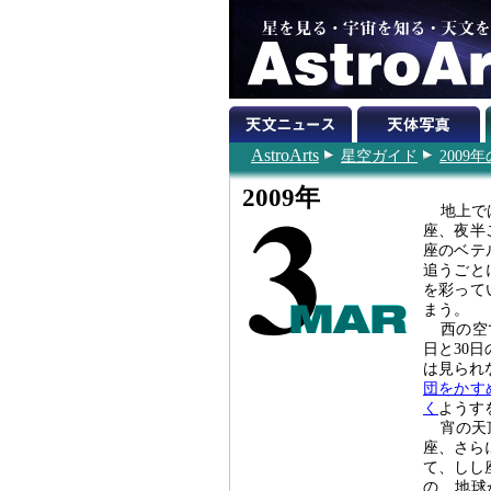
AstroArts
星空ガイド
200
2009年
地上で
座、夜半
座のベテ
追うごと
を彩って
まう。
西の空
日と30
は見られ
団をかす
く
ようす
宵の天
座、さら
て、しし
の、地球