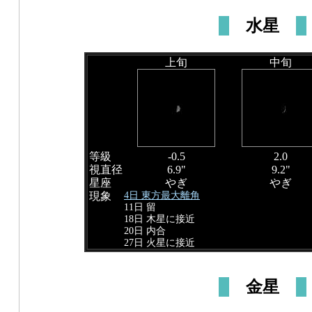
水星
上旬
中旬
等級
-0.5
2.0
視直径
6.9"
9.2"
星座
やぎ
やぎ
4日 東方最大離角
現象
11日 留
18日 木星に接近
20日 内合
27日 火星に接近
金星