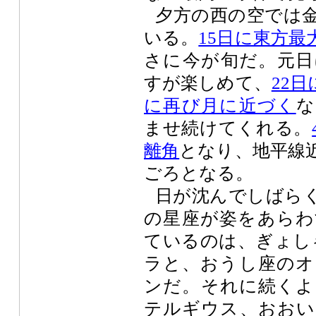
夕方の西の空では
いる。
15日に東方最
さに今が旬だ。元日
すが楽しめて、
22
に再び月に近づく
な
ませ続けてくれる。
離角
となり、地平線
ごろとなる。
日が沈んでしばら
の星座が姿をあらわ
ているのは、ぎょし
ラと、おうし座のオ
ンだ。それに続くよ
テルギウス、おおい