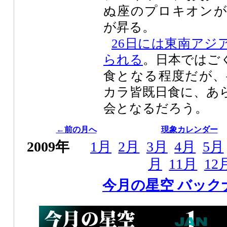
ぬ座のプロキオンが
が昇る。
26日には東南アジ
られる
。日本ではご
食となる程度だが、
カラ皆既日食に、あ
会となるだろう。
←前の月へ
現象カレンダー
2009年
1月
2月
3月
4月
5月
月
11月
12
今月の星空 バック