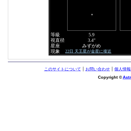
等級
5.9
視直径
3.4"
星座
みずがめ
現象
22日 天王星が金星に接近
このサイトについて
お問い合わせ
個人情報
Copyright ©
Astr