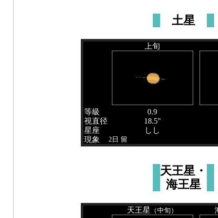
土星
上旬
等級
0.9
視直径
18.5"
星座
しし
現象
2日 留
天王星・
海王星
天王星
（中旬）