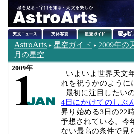
AstroArts
星空ガイド
2009年
月の星空
2009年
いよいよ世界天文
れを祝うかのように
最初に注目したい
4日にかけてのしぶ
昇り始める3日の22
予想されている。今
ない最高の条件で見