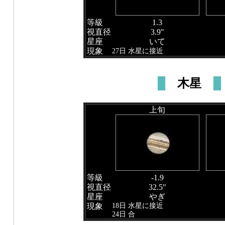
等級
1.3
視直径
3.9"
星座
いて
現象
27日 水星に接近
木星
上旬
等級
-1.9
視直径
32.5"
星座
やぎ
18日 水星に接近
現象
24日 合