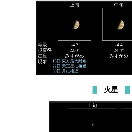
上旬
中旬
等級
-4.3
-4.4
視直径
22.0"
24.4"
星座
みずがめ
みずがめ
15日 東方最大離角
現象
22日 天王星に接近
30日 月に接近
火星
上旬