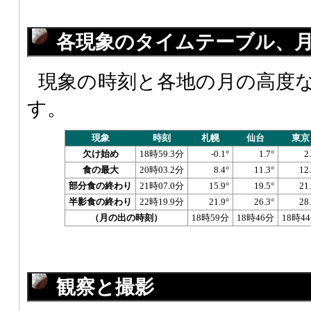
各現象のタイムテーブル、
現象の時刻と各地の月の高度
す。
現象
時刻
札幌
仙台
東京
欠け始め
18時59.3分
-0.1°
1.7°
2
食の最大
20時03.2分
8.4°
11.3°
12
部分食の終わり
21時07.0分
15.9°
19.5°
21
半影食の終わり
22時19.9分
21.9°
26.3°
28
（月の出の時刻）
18時59分
18時46分
18時4
観察と撮影