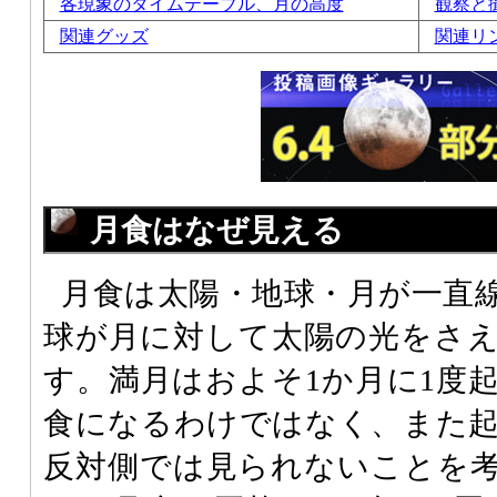
各現象のタイムテーブル、月の高度
観察と
関連グッズ
関連リ
月食はなぜ見える
月食は太陽・地球・月が一直
球が月に対して太陽の光をさ
す。満月はおよそ1か月に1度
食になるわけではなく、また
反対側では見られないことを