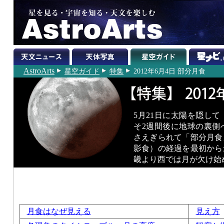
AstroArts
星空ガイド
特集
2012年6月4日 部分月食
5月21日に太陽を隠し
そ2週間後に地球の裏側
さえぎられて「部分月食
影食）の経過を最初から
畿より西では月が欠け始
月食はなぜ見える
見え方