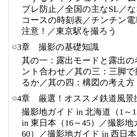
ブレ防止／全国の主なSL／ななつ
コースの時刻表／チンチン電
注意！／東京駅を撮ろう
○3章 撮影の基礎知識
其の一：露出モードと露出の
ント合わせ／其の三：三脚で
るか／其の四：構図の考え方
○4章 厳選！オススメ鉄道風景撮
撮影地ガイド in 北海道（1
in 東日本（16～45）／撮影地ガ
60）／撮影地ガイド in 西日