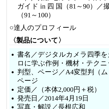
ガイド in 四 国（81～90）／
（91～100）
○達人のプロフィール
〈製品について〉
書名／デジタルカメラ四季を
ロに学ぶ作例・機材・テクニ
判型、ページ／A4変型判（ム
ページ
定価／（本体2,000円＋税）
発売日／2014年4月19日
写真・解説／長根広和