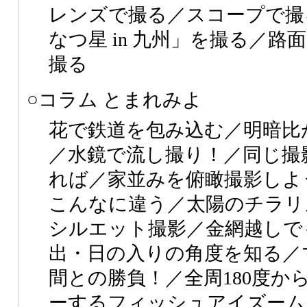
レンズで撮る／スコープで撮
なつ星 in 九州」を撮る／
撮る
○コラム とまれみよ
花で鉄道を包み込む／明暗比
／水鏡で流し撮り！／同じ撮
れば／家並みを俯瞰撮影しよ
こんなに違う／太陽のチラリ
シルエット撮影／金網越しで
出・日の入りの角度を知る／
間との勝負！／全周180度から
ーするフィッシュアイズーム