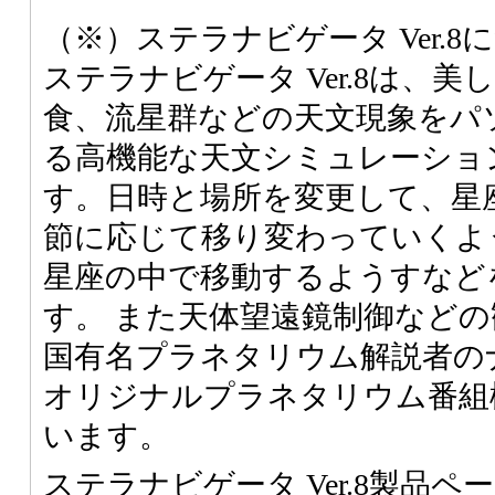
（※）ステラナビゲータ Ver.8
ステラナビゲータ Ver.8は、
食、流星群などの天文現象をパ
る高機能な天文シミュレーショ
す。日時と場所を変更して、星
節に応じて移り変わっていくよ
星座の中で移動するようすなど
す。 また天体望遠鏡制御など
国有名プラネタリウム解説者の
オリジナルプラネタリウム番組
います。
ステラナビゲータ Ver.8製品ペ