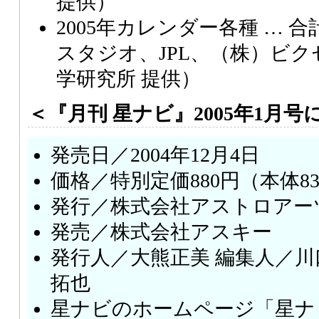
提供）
2005年カレンダー各種 … 合
スタジオ、JPL、（株）ビ
学研究所 提供）
＜『月刊 星ナビ』2005年1月
発売日／2004年12月4日
価格／特別定価880円（本体8
発行／株式会社アストロアー
発売／株式会社アスキー
発行人／大熊正美 編集人／川
拓也
星ナビのホームページ「星ナビ