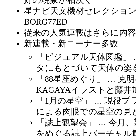
星ナビ天文機材セレクション
BORG77ED
従来の人気連載はさらに内容
新連載・新コーナー多数
「ビジュアル天体図鑑」
タにもとづいて天体の姿
「88星座めぐり」
… 克
KAGAYAイラストと藤
「1月の星空」
… 現役プ
による肉眼での星空の見
「誌上観望会」
… 今月
をめぐる誌上バーチャル