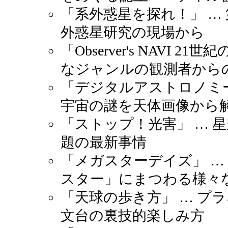
「系外惑星を探れ！」
…
外惑星研究の現場から
「Observer's NAVI 2
なジャンルの観測者から
「デジタルアストロノミ
宇宙の謎を天体画像から
「ストップ！光害」
… 
題の最新事情
「メガスターデイズ」
…
スター」にまつわる様々
「天球の歩き方」
… プ
文台の裏技的楽しみ方