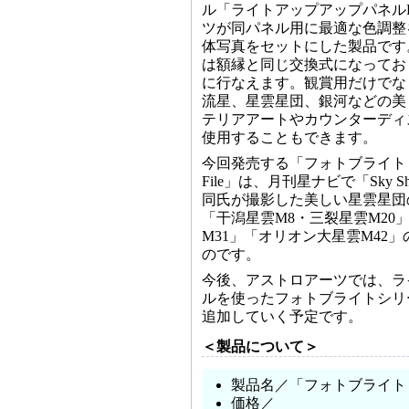
ル「ライトアップアップパネル
ツが同パネル用に最適な色調整
体写真をセットにした製品です
は額縁と同じ交換式になってお
に行なえます。観賞用だけでな
流星、星雲星団、銀河などの美
テリアアートやカウンターディ
使用することもできます。
今回発売する「フォトブライト 山田啓
File」は、月刊星ナビで「Sky Sho
同氏が撮影した美しい星雲星団
「干潟星雲M8・三裂星雲M20
M31」「オリオン大星雲M42
のです。
今後、アストロアーツでは、ラ
ルを使ったフォトブライトシリ
追加していく予定です。
＜製品について＞
製品名／「フォトブライト 山田啓
価格／