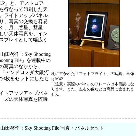
LP」と、アストロアー
を行なって印刷した天
。ライトアップパネル
り、写真の交換も容易
く、月、惑星、彗星、
しい天体写真を、イン
スプレイとして幅広く
作：Sky Shooting
oting File」を連載中の
の写真のなかから、
」「アンドロメダ大銀河
棚に置かれた「フォトブライト」の写真。画像
」の3枚をセットにしたも
はM42
（注意）実際のパネルのフレームは木目調にな
ります。また、左右の像などは商品に含まれま
イトアップアップパネ
せん
ーズの天体写真を随時
作：Sky Shooting File 写真・パネルセット」