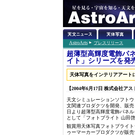
AstroArts
プレスリリース
超薄型高輝度電飾パ
イト」シリーズを発
天体写真をインテリアアート
【2004年6月17日 株式会社ア
天文シミュレーションソフトウ
文関連プロダクツを開発、販売
日より超薄型高輝度電飾パネル
として「フォトブライト 山田啓作：S
観賞用天体写真フォトブライト
ゥーマーカープロダクツが販売