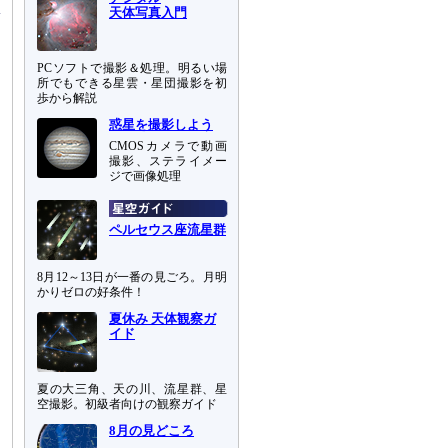
天体写真入門
PCソフトで撮影＆処理。明るい場
所でもできる星雲・星団撮影を初
歩から解説
惑星を撮影しよう
CMOSカメラで動画
撮影、ステライメー
ジで画像処理
ペルセウス座流星群
8月12～13日が一番の見ごろ。月明
かりゼロの好条件！
夏休み 天体観察ガ
イド
夏の大三角、天の川、流星群、星
空撮影。初級者向けの観察ガイド
8月の見どころ