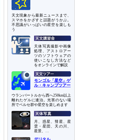
天文現象から最新ニュースまで、
スマホをかざすと話題がうかぶ。
不思議がいっぱいの星空を楽しも
う
天体写真撮影や画像
処理、アストロアー
ツのソフトウェアの
使いこなし方法など
をオンラインで解説
モンゴル「星空」ゲ
ル・キャンプツアー
ウランバートルから西へ250km以上
離れたゲルに連泊。光害のない場
所でペルセ群や星空を楽しめます
月、惑星、彗星、星
雲・星団、天の川、
星景、…
デジタル