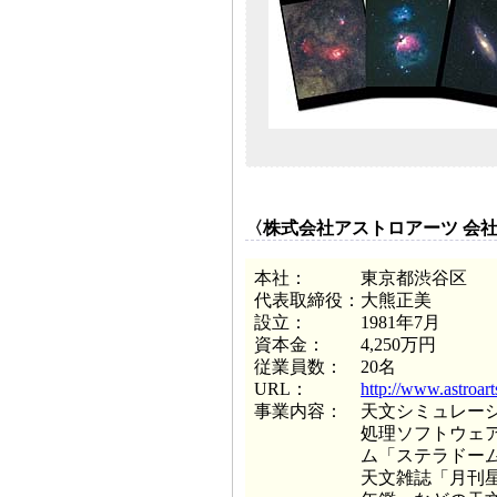
〈株式会社アストロアーツ 会
本社：
東京都渋谷区
代表取締役：
大熊正美
設立：
1981年7月
資本金：
4,250万円
従業員数：
20名
URL：
http://www.astroarts
事業内容：
天文シミュレー
処理ソフトウェ
ム「ステラドー
天文雑誌「月刊