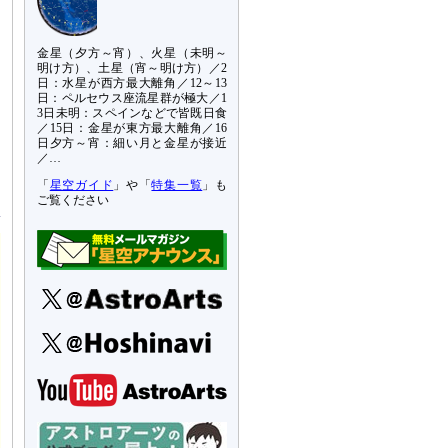
金星（夕方～宵）、火星（未明～
明け方）、土星（宵～明け方）／2
日：水星が西方最大離角／12～13
日：ペルセウス座流星群が極大／1
3日未明：スペインなどで皆既日食
／15日：金星が東方最大離角／16
日夕方～宵：細い月と金星が接近
／…
「
星空ガイド
」や「
特集一覧
」も
ご覧ください