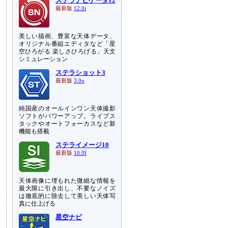
ステラナビゲータ12
最新版
12.0i
美しい描画、豊富な天体データ、
オリジナル番組エディタなど「星
空ひろがる 楽しさひろげる」天文
シミュレーション
ステラショット3
最新版
3.0o
純国産のオールインワン天体撮影
ソフトがパワーアップ。ライブス
タックやオートフォーカスなど新
機能も搭載
ステライメージ10
最新版
10.0f
天体画像に埋もれた微細な情報を
最大限に引き出し、不要なノイズ
は徹底的に除去して美しい天体写
真に仕上げる
星空ナビ