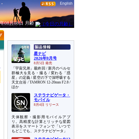
English
6年08月08日
月齢
星ナビ
2026年9月号
8月5日 発売
「宇宙兄弟」最終回 / 新月のペルセ
群極大を見る・撮る / 変わる「惑
星」の定義 / 星空の下で深呼吸する
天文台浴 / TAMRON 12-20mm F2.8 /
ほか
ステラナビゲータ・
モバイル
8月4日 リリース
天体観察・撮影用モバイルアプ
リ。高精度な計算とリッチな星図
表示をスマートフォンで「いつで
もどこでも、ステラナビゲータ」