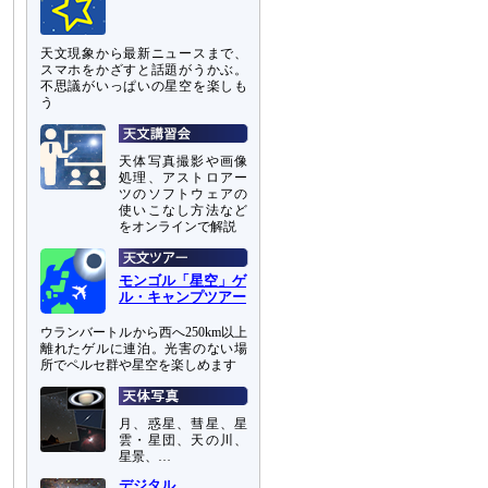
天文現象から最新ニュースまで、
スマホをかざすと話題がうかぶ。
不思議がいっぱいの星空を楽しも
う
天体写真撮影や画像
処理、アストロアー
ツのソフトウェアの
使いこなし方法など
をオンラインで解説
モンゴル「星空」ゲ
ル・キャンプツアー
ウランバートルから西へ250km以上
離れたゲルに連泊。光害のない場
所でペルセ群や星空を楽しめます
月、惑星、彗星、星
雲・星団、天の川、
星景、…
デジタル