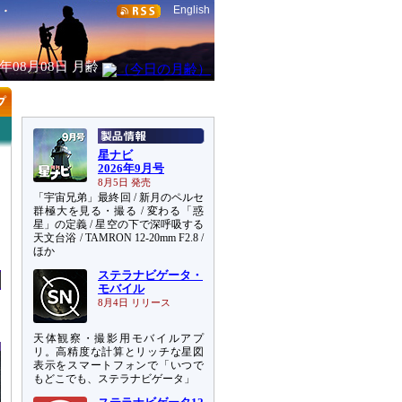
English
6年08月08日
月齢
星ナビ
2026年9月号
8月5日 発売
「宇宙兄弟」最終回 / 新月のペルセ
群極大を見る・撮る / 変わる「惑
星」の定義 / 星空の下で深呼吸する
天文台浴 / TAMRON 12-20mm F2.8 /
ほか
ステラナビゲータ・
モバイル
8月4日 リリース
天体観察・撮影用モバイルアプ
リ。高精度な計算とリッチな星図
表示をスマートフォンで「いつで
もどこでも、ステラナビゲータ」