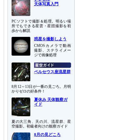
天体写真入門
PCソフトで撮影＆処理。明るい場
所でもできる星雲・星団撮影を初
歩から解説
惑星を撮影しよう
CMOSカメラで動画
撮影、ステライメー
ジで画像処理
ペルセウス座流星群
8月12～13日が一番の見ごろ。月明
かりゼロの好条件！
夏休み 天体観察ガ
イド
夏の大三角、天の川、流星群、星
空撮影。初級者向けの観察ガイド
8月の見どころ