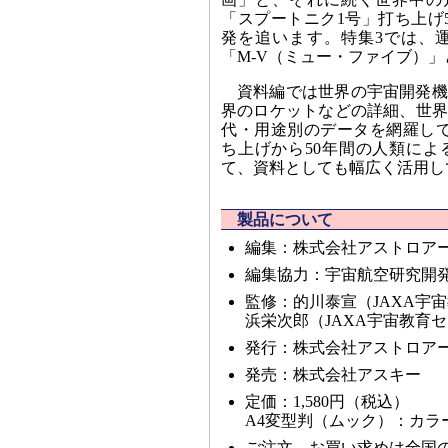
「スプートニク1号」打ち上げ
発を追います。特集3では、
「M-V（ミュー・ファイブ）
資料編では世界の宇宙開発機
界のロケットなどの詳細、世界
代・用途別のデータを網羅して
ち上げから50年間の人類によ
て、資料としても幅広く活用し
製品について
編集：株式会社アストロア
編集協力：宇宙航空研究開発
監修：的川泰宣（JAXA宇
浜栄次郎（JAXA宇宙教育
発行：株式会社アストロア
発売：株式会社アスキー
定価：1,580円（税込）
A4変型判（ムック）：カラー
ご注文、お買い求めは全国