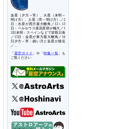
金星（夕方～宵）、火星（未明～
明け方）、土星（宵～明け方）／2
日：水星が西方最大離角／12～13
日：ペルセウス座流星群が極大／1
3日未明：スペインなどで皆既日食
／15日：金星が東方最大離角／16
日夕方～宵：細い月と金星が接近
／…
「
星空ガイド
」や「
特集一覧
」も
ご覧ください