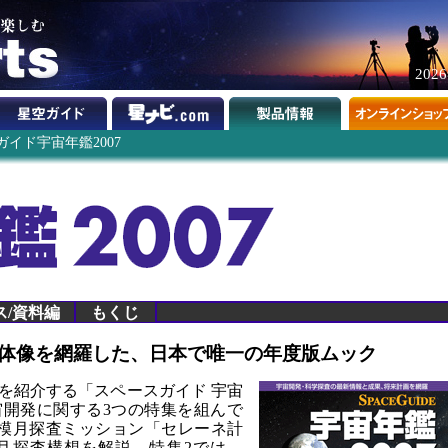
202
イド宇宙年鑑2007
ス/資料編
もくじ
体像を網羅した、日本で唯一の年度版ムック
を紹介する「スペースガイド 宇宙
宇宙開発に関する3つの特集を組んで
模月探査ミッション「セレーネ計
月探査構想を解説。特集2では、