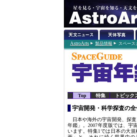
AstroArts
製品情報
スペースガ
Top
特集
トピック
宇宙開発・科学探査の全
日本や海外の宇宙開発、探査
年鑑」。2007年度版では、
います。特集1では日本の大規
画」と、それに続く世界中の