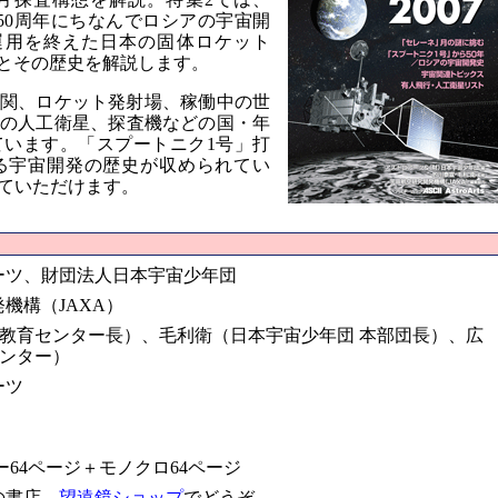
50周年にちなんでロシアの宇宙開
運用を終えた日本の固体ロケット
」とその歴史を解説します。
関、ロケット発射場、稼働中の世
の人工衛星、探査機などの国・年
います。「スプートニク1号」打
る宇宙開発の歴史が収められてい
ていただけます。
ーツ、財団法人日本宇宙少年団
機構（JAXA）
宙教育センター長）、毛利衛（日本宇宙少年団 本部団長）、広
センター）
ーツ
64ページ＋モノクロ64ページ
の書店、
望遠鏡ショップ
でどうぞ