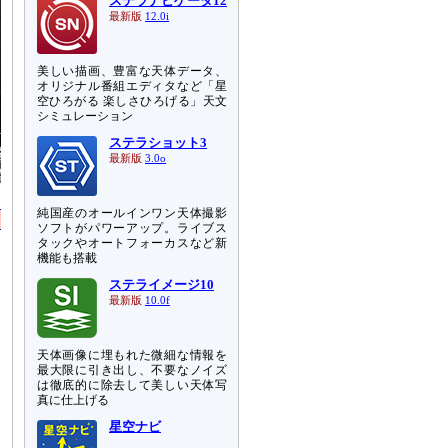
ステラナビゲータ12
最新版
12.0i
美しい描画、豊富な天体データ、
オリジナル番組エディタなど「星
空ひろがる 楽しさひろげる」天文
シミュレーション
ステラショット3
最新版
3.0o
純国産のオールインワン天体撮影
ソフトがパワーアップ。ライブス
タックやオートフォーカスなど新
機能も搭載
ステライメージ10
最新版
10.0f
天体画像に埋もれた微細な情報を
最大限に引き出し、不要なノイズ
は徹底的に除去して美しい天体写
真に仕上げる
星空ナビ