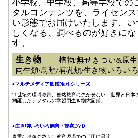
小学校、中学校、高等学校での
タルコンテンツを、ライセンス
い形態でお届けいたします。い
しくなる、調べるのが好きにな
す。
生き物
植物/無せきつい&原生
両生類/鳥類/哺乳類/生き物いろい
●マルチメディア図鑑Navi シリーズ
21世紀の理科教育、自然教育に欠かせない、世界と日本
網羅したデジタルの学習用生き物大図鑑。
●生き物いろいろ飼育・観察DVD
貴重な映像の数々は教育現場での活用に最適！