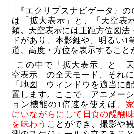
『エクリプスナビゲータ』の
は「拡大表示」と、「天空表
類。天空表示には正距方位図法
ドがあり、本影錐や、明るい1
道、高度・方位を表示すること
この中で「拡大表示」と「
空表示」の全天モード、それ
「地図」ウィンドウを適当に
置します。ここで、アニメー
ョン機能の1倍速を使えば、
にいながらにして日食の醍醐
を味わう
ことができ、撮影や
測のスケジュールを立てるこ