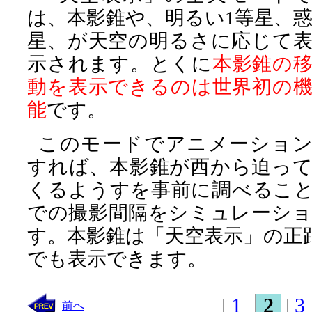
は、本影錐や、明るい1等星、
星、が天空の明るさに応じて
示されます。とくに
本影錐の
動を表示できるのは世界初の
能
です。
このモードでアニメーショ
すれば、本影錐が西から迫っ
くるようすを事前に調べるこ
での撮影間隔をシミュレーシ
す。本影錐は「天空表示」の正
でも表示できます。
1
2
3
前へ