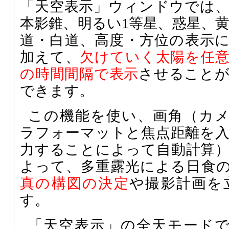
「天空表示」ウィンドウでは
本影錐、明るい1等星、惑星、
道・白道、高度・方位の表示
加えて、
欠けていく太陽を任
の時間間隔で表示
させること
できます。
この機能を使い、画角（カ
ラフォーマットと焦点距離を
力することによって自動計算
よって、多重露光による日食
真の構図の決定
や撮影計画を
す。
「天空表示」の全天モード