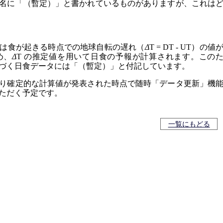
名に「（暫定）」と書かれているものがありますが、これは
は食が起きる時点での地球自転の遅れ（
Δ
T = DT - UT）の値
め、
Δ
T の推定値を用いて日食の予報が計算されます。この
づく日食データには「（暫定）」と付記しています。
り確定的な計算値が発表された時点で随時「データ更新」機
ただく予定です。
一覧にもどる