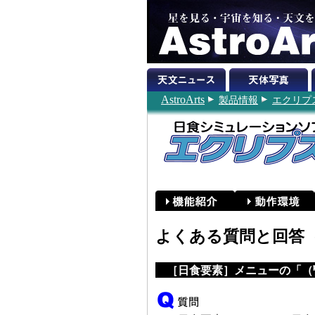
AstroArts
製品情報
エクリプス
よくある質問と回答（
［日食要素］メニューの「（