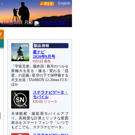
English
6年08月08日
月齢
星ナビ
2026年9月号
8月5日 発売
「宇宙兄弟」最終回 / 新月のペルセ
群極大を見る・撮る / 変わる「惑
星」の定義 / 星空の下で深呼吸する
天文台浴 / TAMRON 12-20mm F2.8 /
ほか
ステラナビゲータ・
モバイル
8月4日 リリース
天体観察・撮影用モバイルアプ
リ。高精度な計算とリッチな星図
表示をスマートフォンで「いつで
もどこでも、ステラナビゲータ」