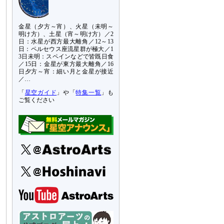
金星（夕方～宵）、火星（未明～
明け方）、土星（宵～明け方）／2
日：水星が西方最大離角／12～13
日：ペルセウス座流星群が極大／1
3日未明：スペインなどで皆既日食
／15日：金星が東方最大離角／16
日夕方～宵：細い月と金星が接近
／…
「
星空ガイド
」や「
特集一覧
」も
ご覧ください