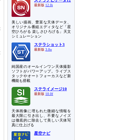
ステラナビゲータ12
ど
最新版
12.0i
美しい描画、豊富な天体データ、
オリジナル番組エディタなど「星
が
空ひろがる 楽しさひろげる」天文
た
シミュレーション
ステラショット3
最新版
3.0o
能
純国産のオールインワン天体撮影
ソフトがパワーアップ。ライブス
タックやオートフォーカスなど新
機能も搭載
ステライメージ10
最新版
10.0f
天体画像に埋もれた微細な情報を
最大限に引き出し、不要なノイズ
は徹底的に除去して美しい天体写
真に仕上げる
星空ナビ