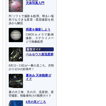
天体写真入門
PCソフトで撮影＆処理。明るい場
所でもできる星雲・星団撮影を初
歩から解説
惑星を撮影しよう
CMOSカメラで動画
撮影、ステライメー
ジで画像処理
ペルセウス座流星群
8月12～13日が一番の見ごろ。月明
かりゼロの好条件！
夏休み 天体観察ガ
イド
夏の大三角、天の川、流星群、星
空撮影。初級者向けの観察ガイド
8月の見どころ