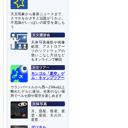
天文現象から最新ニュースまで、
スマホをかざすと話題がうかぶ。
不思議がいっぱいの星空を楽しも
う
天体写真撮影や画像
処理、アストロアー
ツのソフトウェアの
使いこなし方法など
をオンラインで解説
モンゴル「星空」ゲ
ル・キャンプツアー
ウランバートルから西へ250km以上
離れたゲルに連泊。光害のない場
所でペルセ群や星空を楽しめます
月、惑星、彗星、星
雲・星団、天の川、
星景、…
デジタル