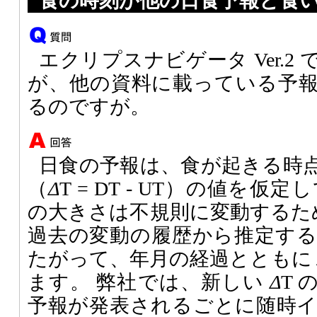
食の時刻が他の日食予報と食
エクリプスナビゲータ Ver.2
が、他の資料に載っている予
るのですが。
日食の予報は、食が起きる時
（
Δ
T = DT - UT）の値を
の大きさは不規則に変動するた
過去の変動の履歴から推定す
たがって、年月の経過とともに
ます。 弊社では、新しい
Δ
T
予報が発表されるごとに随時