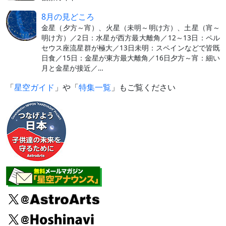
8月の見どころ
金星（夕方～宵）、火星（未明～明け方）、土星（宵～
明け方）／2日：水星が西方最大離角／12～13日：ペル
セウス座流星群が極大／13日未明：スペインなどで皆既
日食／15日：金星が東方最大離角／16日夕方～宵：細い
月と金星が接近／…
「
星空ガイド
」や「
特集一覧
」もご覧ください