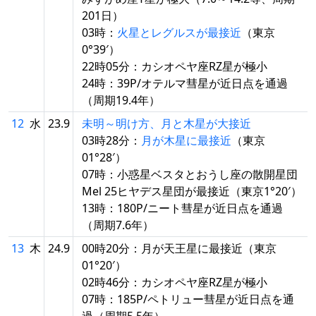
201日）
03時：
火星とレグルスが最接近
（東京
0°39′）
22時05分：カシオペヤ座RZ星が極小
24時：39P/オテルマ彗星が近日点を通過
（周期19.4年）
12
水
23.9
未明～明け方、月と木星が大接近
03時28分：
月が木星に最接近
（東京
01°28′）
07時：小惑星ベスタとおうし座の散開星団
Mel 25ヒヤデス星団が最接近（東京1°20′）
13時：180P/ニート彗星が近日点を通過
（周期7.6年）
13
木
24.9
00時20分：月が天王星に最接近（東京
01°20′）
02時46分：カシオペヤ座RZ星が極小
07時：185P/ペトリュー彗星が近日点を通
過（周期5.5年）