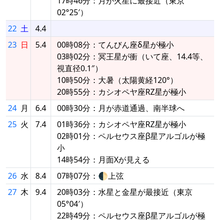
17時46分：月が火星に最接近（東京
02°25′）
22
土
4.4
23
日
5.4
00時08分：てんびん座δ星が極小
03時02分：冥王星が衝（いて座、14.4等、
視直径0.1″）
10時50分：大暑（太陽黄経120°）
20時55分：カシオペヤ座RZ星が極小
24
月
6.4
00時30分：月が赤道通過、南半球へ
25
火
7.4
01時36分：カシオペヤ座RZ星が極小
02時01分：ペルセウス座β星アルゴルが極
小
14時54分：月面Xが見える
26
水
8.4
07時07分：🌓上弦
27
木
9.4
20時03分：水星と金星が最接近（東京
05°04′）
22時49分：ペルセウス座β星アルゴルが極