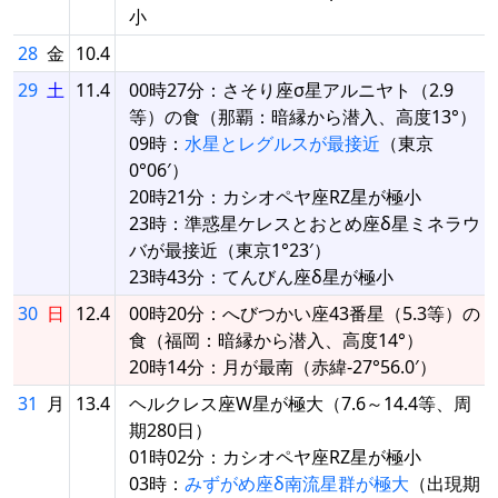
小
28
金
10.4
29
土
11.4
00時27分：さそり座σ星アルニヤト（2.9
等）の食（那覇：暗縁から潜入、高度13°）
09時：
水星とレグルスが最接近
（東京
0°06′）
20時21分：カシオペヤ座RZ星が極小
23時：準惑星ケレスとおとめ座δ星ミネラウ
バが最接近（東京1°23′）
23時43分：てんびん座δ星が極小
30
日
12.4
00時20分：へびつかい座43番星（5.3等）の
食（福岡：暗縁から潜入、高度14°）
20時14分：月が最南（赤緯-27°56.0′）
31
月
13.4
ヘルクレス座W星が極大（7.6～14.4等、周
期280日）
01時02分：カシオペヤ座RZ星が極小
03時：
みずがめ座δ南流星群が極大
（出現期