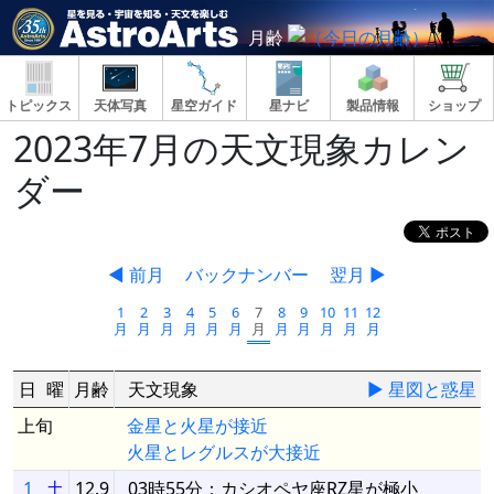
月齢
トピックス
天体写真
星空ガイド
星ナビ
製品情報
ショップ
2023年7月の天文現象カレン
ダー
◀ 前月
バックナンバー
翌月 ▶
1
2
3
4
5
6
7
8
9
10
11
12
月
月
月
月
月
月
月
月
月
月
月
月
日
曜
月齢
天文現象
▶ 星図と惑星
上旬
金星と火星が接近
火星とレグルスが大接近
1
土
12.9
03時55分：カシオペヤ座RZ星が極小