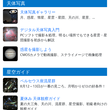
天体写真
天体写真ギャラリー
月、惑星、彗星、星雲・星団、天の川、星景、…
デジタル天体写真入門
PCソフトで撮影＆処理。明るい場所でもできる星雲・星
団撮影を初歩から解説
惑星を撮影しよう
CMOSカメラで動画撮影、ステライメージで画像処理
星空ガイド
ペルセウス座流星群
8月12～13日が一番の見ごろ。月明かりゼロの好条件！
夏休み 天体観察ガイド
夏の大三角、天の川、流星群、星空撮影。初級者向けの
観察ガイド