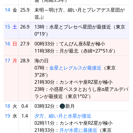
14
金
25.9
未明～明け方、細い月とプレアデス星団が
並ぶ
15
土
26.9
13時：水星とプレセペ星団が最接近（東京
0°19′）
16
日
27.9
00時33分：てんびん座δ星が極小
11時38分：月が最北（赤緯+27°51.6′）
17
月
28.9
海の日
07時：
金星とレグルスが最接近
（東京
3°28′）
21時30分：カシオペヤ座RZ星が極小
23時：小惑星ベスタとおうし座α星アルデバ
ランが最接近（東京1°02′）
18
火
0.4
03時32分：🌑新月
19
水
1.4
夕方、細い月と水星が接近
02時11分：カシオペヤ座RZ星が極小
21時33分：
月が水星に最接近
（東京