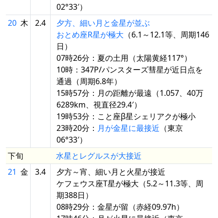
02°33′）
20
木
2.4
夕方、細い月と金星が並ぶ
おとめ座R星が極大
（6.1～12.1等、周期146
日）
07時26分：夏の土用（太陽黄経117°）
10時：347P/パンスターズ彗星が近日点を
通過（周期6.8年）
15時57分：月の距離が最遠（1.057、40万
6289km、視直径29.4′）
19時53分：こと座β星シェリアクが極小
23時20分：
月が金星に最接近
（東京
06°33′）
下旬
水星とレグルスが大接近
21
金
3.4
夕方～宵、細い月と火星が接近
ケフェウス座T星が極大（5.2～11.3等、周
期388日）
08時29分：金星が留（赤経09.97h）