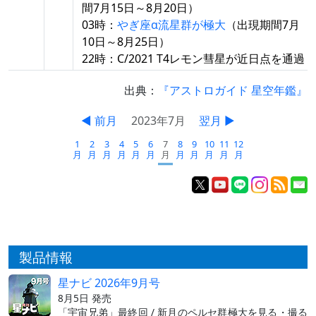
間7月15日～8月20日）
03時：
やぎ座α流星群が極大
（出現期間7月
10日～8月25日）
22時：C/2021 T4レモン彗星が近日点を通過
出典：
『アストロガイド 星空年鑑』
◀ 前月
2023年7月
翌月 ▶
1
2
3
4
5
6
7
8
9
10
11
12
月
月
月
月
月
月
月
月
月
月
月
月
製品情報
星ナビ 2026年9月号
8月5日 発売
「宇宙兄弟」最終回 / 新月のペルセ群極大を見る・撮る