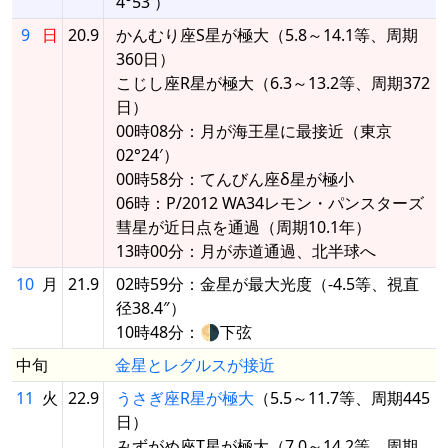
4°53′）
9
日
20.9
かんむり座S星が極大（5.8～14.1等、周期
360日）
こじし座R星が極大（6.3～13.2等、周期372
日）
00時08分：月が海王星に最接近（東京
02°24′）
00時58分：てんびん座δ星が極小
06時：P/2012 WA34レモン・パンスターズ
彗星が近日点を通過（周期10.1年）
13時00分：月が赤道通過、北半球へ
10
月
21.9
02時59分：金星が最大光度（-4.5等、視直
径38.4″）
10時48分：🌗下弦
中旬
金星とレグルスが接近
11
火
22.9
うさぎ座R星が極大
（5.5～11.7等、周期445
日）
みずがめ座T星が極大（7.0～14.2等、周期