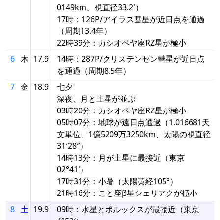
0149km、視直径33.2′）
17時：126P/アイラス彗星が近日点を通過
（周期13.4年）
22時39分：カシオペヤ座RZ星が極小
6
木
17.9
14時：287P/クリステンセン彗星が近日点
を通過（周期8.5年）
7
金
18.9
七夕
深夜、月と土星が並ぶ
03時20分：カシオペヤ座RZ星が極小
05時07分：地球が遠日点通過（1.016681天
文単位、1億5209万3250km、太陽の視直径
31′28″）
14時13分：月が土星に最接近（東京
02°41′）
17時31分：小暑（太陽黄経105°）
21時16分：こと座β星シェリアクが極小
8
土
19.9
09時：水星とポルックスが最接近（東京