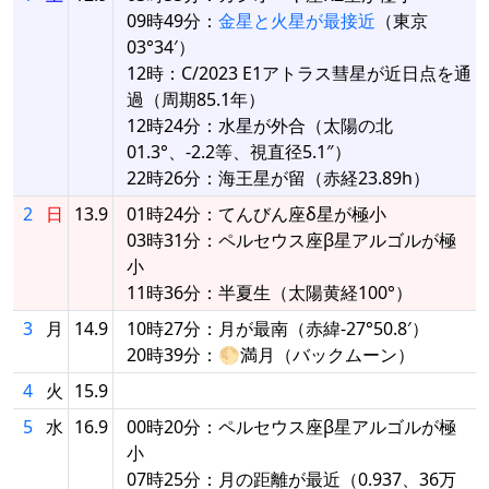
09時49分：
金星と火星が最接近
（東京
03°34′）
12時：C/2023 E1アトラス彗星が近日点を通
過（周期85.1年）
12時24分：水星が外合（太陽の北
01.3°、-2.2等、視直径5.1″）
22時26分：海王星が留（赤経23.89h）
2
日
13.9
01時24分：てんびん座δ星が極小
03時31分：ペルセウス座β星アルゴルが極
小
11時36分：半夏生（太陽黄経100°）
3
月
14.9
10時27分：月が最南（赤緯-27°50.8′）
20時39分：🌕満月（バックムーン）
4
火
15.9
5
水
16.9
00時20分：ペルセウス座β星アルゴルが極
小
07時25分：月の距離が最近（0.937、36万