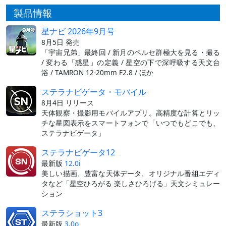
製品情報
星ナビ 2026年9月号
8月5日 発売
「宇宙兄弟」最終回 / 新月のペルセ群極大を見る・撮る
/ 変わる「惑星」の定義 / 星空の下で深呼吸する天文台
浴 / TAMRON 12-20mm F2.8 / ほか
ステラナビゲータ・モバイル
8月4日 リリース
天体観察・撮影用モバイルアプリ。高精度な計算とリッ
チな星図表示をスマートフォンで「いつでもどこでも、
ステラナビゲータ」
ステラナビゲータ12
最新版
12.0i
美しい描画、豊富な天体データ、オリジナル番組エディ
タなど「星空ひろがる 楽しさひろげる」天文シミュレー
ション
ステラショット3
最新版
3.0o