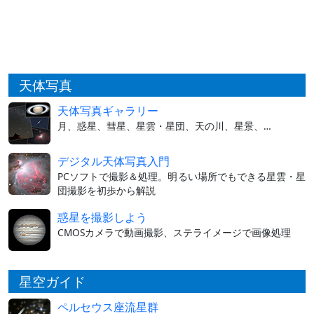
天体写真
天体写真ギャラリー
月、惑星、彗星、星雲・星団、天の川、星景、…
デジタル天体写真入門
PCソフトで撮影＆処理。明るい場所でもできる星雲・星
団撮影を初歩から解説
惑星を撮影しよう
CMOSカメラで動画撮影、ステライメージで画像処理
星空ガイド
ペルセウス座流星群