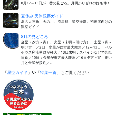
8月12～13日が一番の見ごろ。月明かりゼロの好条件！
夏休み 天体観察ガイド
夏の大三角、天の川、流星群、星空撮影。初級者向けの
観察ガイド
8月の見どころ
金星（夕方～宵）、火星（未明～明け方）、土星（宵～
明け方）／2日：水星が西方最大離角／12～13日：ペル
セウス座流星群が極大／13日未明：スペインなどで皆既
日食／15日：金星が東方最大離角／16日夕方～宵：細い
月と金星が接近／…
「
星空ガイド
」や「
特集一覧
」もご覧ください