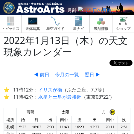
月齢
トピックス
天体写真
星空ガイド
星ナビ
製品情報
ショップ
2022年1月13日（木）の天文
現象カレンダー
◀ 前日
今月の一覧
翌日 ▶
11時12分：
イリスが衝
（ふたご座、7.7等）
11時42分：
水星と土星が最接近
（東京03°22′）
月
薄明
太陽
場所
始
終
出
南中
没
出
南中
没
札幌
5:23
18:03
7:03
11:43
16:23
12:37
20:11
2:51