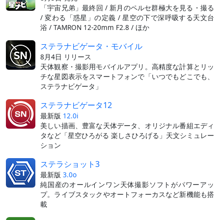
「宇宙兄弟」最終回 / 新月のペルセ群極大を見る・撮る
/ 変わる「惑星」の定義 / 星空の下で深呼吸する天文台
浴 / TAMRON 12-20mm F2.8 / ほか
ステラナビゲータ・モバイル
8月4日 リリース
天体観察・撮影用モバイルアプリ。高精度な計算とリッ
チな星図表示をスマートフォンで「いつでもどこでも、
ステラナビゲータ」
ステラナビゲータ12
最新版
12.0i
美しい描画、豊富な天体データ、オリジナル番組エディ
タなど「星空ひろがる 楽しさひろげる」天文シミュレー
ション
ステラショット3
最新版
3.0o
純国産のオールインワン天体撮影ソフトがパワーアッ
プ。ライブスタックやオートフォーカスなど新機能も搭
載