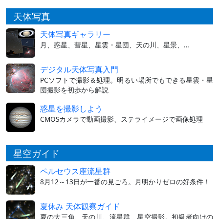
天体写真
天体写真ギャラリー
月、惑星、彗星、星雲・星団、天の川、星景、…
デジタル天体写真入門
PCソフトで撮影＆処理。明るい場所でもできる星雲・星
団撮影を初歩から解説
惑星を撮影しよう
CMOSカメラで動画撮影、ステライメージで画像処理
星空ガイド
ペルセウス座流星群
8月12～13日が一番の見ごろ。月明かりゼロの好条件！
夏休み 天体観察ガイド
夏の大三角、天の川、流星群、星空撮影。初級者向けの