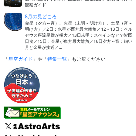
観察ガイド
8月の見どころ
金星（夕方～宵）、火星（未明～明け方）、土星（宵～
明け方）／2日：水星が西方最大離角／12～13日：ペル
セウス座流星群が極大／13日未明：スペインなどで皆既
日食／15日：金星が東方最大離角／16日夕方～宵：細い
月と金星が接近／…
「
星空ガイド
」や「
特集一覧
」もご覧ください