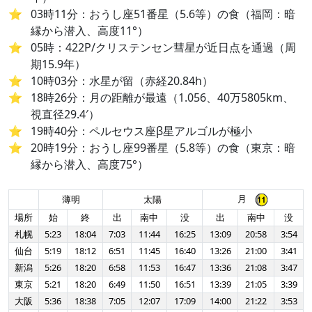
03時11分：おうし座51番星（5.6等）の食（福岡：暗
縁から潜入、高度11°）
05時：422P/クリステンセン彗星が近日点を通過（周
期15.9年）
10時03分：水星が留（赤経20.84h）
18時26分：月の距離が最遠（1.056、40万5805km、
視直径29.4′）
19時40分：ペルセウス座β星アルゴルが極小
20時19分：おうし座99番星（5.8等）の食（東京：暗
縁から潜入、高度75°）
月
薄明
太陽
場所
始
終
出
南中
没
出
南中
没
札幌
5:23
18:04
7:03
11:44
16:25
13:09
20:58
3:54
仙台
5:19
18:12
6:51
11:45
16:40
13:26
21:00
3:41
新潟
5:26
18:20
6:58
11:53
16:47
13:36
21:08
3:47
東京
5:21
18:20
6:49
11:50
16:51
13:39
21:05
3:39
大阪
5:36
18:38
7:05
12:07
17:09
14:00
21:22
3:53