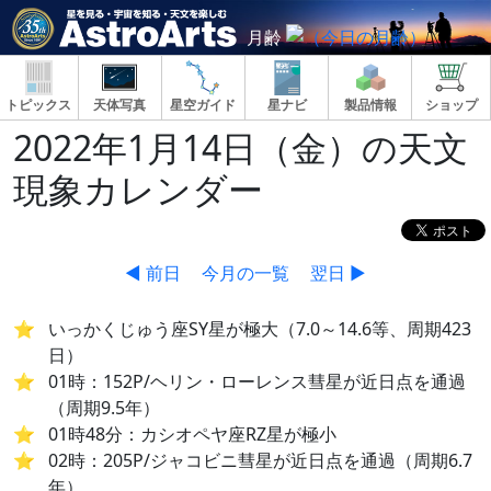
月齢
トピックス
天体写真
星空ガイド
星ナビ
製品情報
ショップ
2022年1月14日（金）の天文
現象カレンダー
◀ 前日
今月の一覧
翌日 ▶
いっかくじゅう座SY星が極大（7.0～14.6等、周期423
日）
01時：152P/ヘリン・ローレンス彗星が近日点を通過
（周期9.5年）
01時48分：カシオペヤ座RZ星が極小
02時：205P/ジャコビニ彗星が近日点を通過（周期6.7
年）