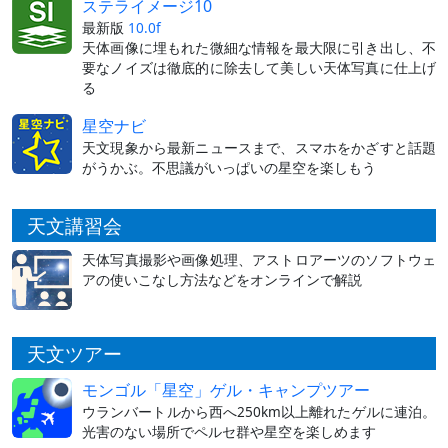
ステライメージ10
最新版
10.0f
天体画像に埋もれた微細な情報を最大限に引き出し、不
要なノイズは徹底的に除去して美しい天体写真に仕上げ
る
星空ナビ
天文現象から最新ニュースまで、スマホをかざすと話題
がうかぶ。不思議がいっぱいの星空を楽しもう
天文講習会
天体写真撮影や画像処理、アストロアーツのソフトウェ
アの使いこなし方法などをオンラインで解説
天文ツアー
モンゴル「星空」ゲル・キャンプツアー
ウランバートルから西へ250km以上離れたゲルに連泊。
光害のない場所でペルセ群や星空を楽しめます