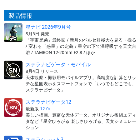
製品情報
星ナビ 2026年9月号
8月5日 発売
「宇宙兄弟」最終回 / 新月のペルセ群極大を見る・撮る
/ 変わる「惑星」の定義 / 星空の下で深呼吸する天文台
浴 / TAMRON 12-20mm F2.8 / ほか
ステラナビゲータ・モバイル
8月4日 リリース
天体観察・撮影用モバイルアプリ。高精度な計算とリッ
チな星図表示をスマートフォンで「いつでもどこでも、
ステラナビゲータ」
ステラナビゲータ12
最新版
12.0i
美しい描画、豊富な天体データ、オリジナル番組エディ
タなど「星空ひろがる 楽しさひろげる」天文シミュレー
ション
ステラショット3