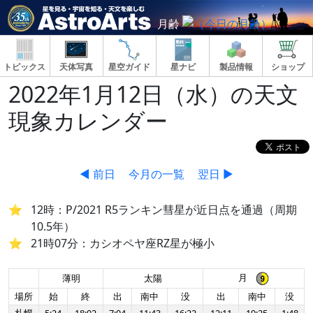
月齢
トピックス
天体写真
星空ガイド
星ナビ
製品情報
ショップ
2022年1月12日（水）の天文
現象カレンダー
◀ 前日
今月の一覧
翌日 ▶
12時：P/2021 R5ランキン彗星が近日点を通過（周期
10.5年）
21時07分：カシオペヤ座RZ星が極小
月
薄明
太陽
場所
始
終
出
南中
没
出
南中
没