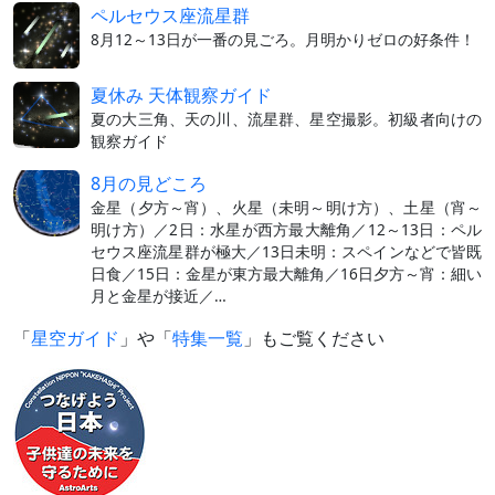
ペルセウス座流星群
8月12～13日が一番の見ごろ。月明かりゼロの好条件！
夏休み 天体観察ガイド
夏の大三角、天の川、流星群、星空撮影。初級者向けの
観察ガイド
8月の見どころ
金星（夕方～宵）、火星（未明～明け方）、土星（宵～
明け方）／2日：水星が西方最大離角／12～13日：ペル
セウス座流星群が極大／13日未明：スペインなどで皆既
日食／15日：金星が東方最大離角／16日夕方～宵：細い
月と金星が接近／…
「
星空ガイド
」や「
特集一覧
」もご覧ください