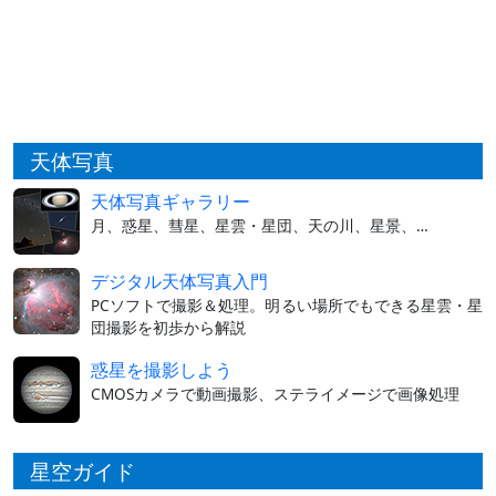
天体写真
天体写真ギャラリー
月、惑星、彗星、星雲・星団、天の川、星景、…
デジタル天体写真入門
PCソフトで撮影＆処理。明るい場所でもできる星雲・星
団撮影を初歩から解説
惑星を撮影しよう
CMOSカメラで動画撮影、ステライメージで画像処理
星空ガイド