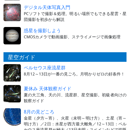
デジタル天体写真入門
PCソフトで撮影＆処理。明るい場所でもできる星雲・星
団撮影を初歩から解説
惑星を撮影しよう
CMOSカメラで動画撮影、ステライメージで画像処理
星空ガイド
ペルセウス座流星群
8月12～13日が一番の見ごろ。月明かりゼロの好条件！
夏休み 天体観察ガイド
夏の大三角、天の川、流星群、星空撮影。初級者向けの
観察ガイド
8月の見どころ
金星（夕方～宵）、火星（未明～明け方）、土星（宵～
明け方）／2日：水星が西方最大離角／12～13日：ペル
セウス座流星群が極大／13日未明：スペインなどで皆既