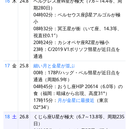
16
木
24.8
ヘルクレス座W星が極大（7.6～14.4等、周
期280日）
04時02分：ペルセウス座β星アルゴルが極
小
08時32分：冥王星が衝（いて座、14.3等、
視直径0.1″）
20時24分：カシオペヤ座RZ星が極小
23時：C/2019 V1ボリソフ彗星が近日点を
通過
17
金
25.8
細い月と金星が並ぶ
00時：178P/ハッグ・ベル彗星が近日点を
通過（周期6.9年）
04時45分：おうし座HIP 20614（6.0等）の
食（福岡：暗縁から出現、高度31°）
17時15分：
月が金星に最接近
（東京
02°34′）
18
土
26.8
くじら座U星が極大（6.7～13.8等、周期235
日）