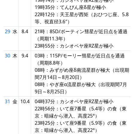
19時35分：てんびん座δ星が極小
22時12分：天王星が西矩（おひつじ座、5.8
等、視直径3.6″）
29
水
8.4
21時：85D/ボーティン彗星が近日点を通過
（周期11.3年）
23時55分：カシオペヤ座RZ星が極小
30
木
9.4
03時：115P/モーリー彗星が近日点を通過
（周期8.8年）
08時：みずがめ座δ南流星群が極大（出現期
間7月14日～8月20日）
08時：やぎ座α流星群が極大（出現期間7月
9日～8月25日）
31
金
10.4
04時37分：カシオペヤ座RZ星が極小
22時56分：いて座7番星（5.4等）の食（東
京：暗縁から潜入、高度25°）
23時25分：いて座9番星（5.9等）の食（東
京：暗縁から潜入、高度22°）