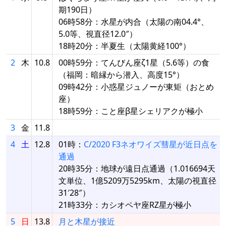
期190日）
06時58分：水星が内合（太陽の南04.4°、
5.0等、視直径12.0″）
18時20分：半夏生（太陽黄経100°）
2
木
10.8
00時59分：てんびん座ζ1星（5.6等）の食
（福岡：暗縁から潜入、高度15°）
09時42分：小惑星ジュノーが東矩（おとめ
座）
18時59分：こと座β星シェリアクが極小
3
金
11.8
4
土
12.8
01時：
C/2020 F3ネオワイズ彗星が近日点を
通過
20時35分：地球が遠日点通過（1.016694天
文単位、1億5209万5295km、太陽の視直径
31′28″）
21時33分：カシオペヤ座RZ星が極小
5
日
13.8
月と木星が接近