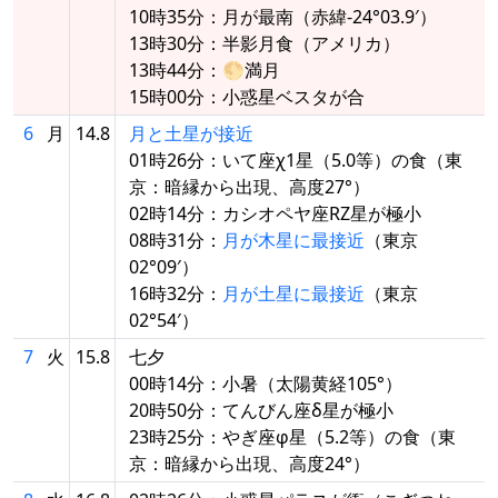
10時35分：月が最南（赤緯-24°03.9′）
13時30分：半影月食（アメリカ）
13時44分：🌕満月
15時00分：小惑星ベスタが合
6
月
14.8
月と土星が接近
01時26分：いて座χ1星（5.0等）の食（東
京：暗縁から出現、高度27°）
02時14分：カシオペヤ座RZ星が極小
08時31分：
月が木星に最接近
（東京
02°09′）
16時32分：
月が土星に最接近
（東京
02°54′）
7
火
15.8
七夕
00時14分：小暑（太陽黄経105°）
20時50分：てんびん座δ星が極小
23時25分：やぎ座φ星（5.2等）の食（東
京：暗縁から出現、高度24°）