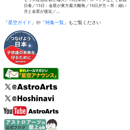
日食／15日：金星が東方最大離角／16日夕方～宵：細い
月と金星が接近／…
「
星空ガイド
」や「
特集一覧
」もご覧ください