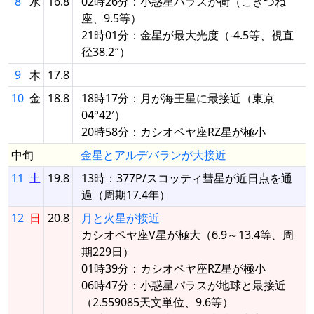
8
水
16.8
02時26分：小惑星パラスが衝（こぎつね
座、9.5等）
21時01分：金星が最大光度（-4.5等、視直
径38.2″）
9
木
17.8
10
金
18.8
18時17分：月が海王星に最接近（東京
04°42′）
20時58分：カシオペヤ座RZ星が極小
中旬
金星とアルデバランが大接近
11
土
19.8
13時：377P/スコッティ彗星が近日点を通
過（周期17.4年）
12
日
20.8
月と火星が接近
カシオペヤ座V星が極大（6.9～13.4等、周
期229日）
01時39分：カシオペヤ座RZ星が極小
06時47分：小惑星パラスが地球と最接近
（2.559085天文単位、9.6等）