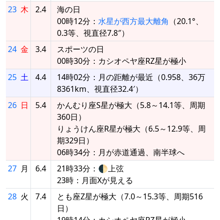
23
木
2.4
海の日
00時12分：
水星が西方最大離角
（20.1°、
0.3等、視直径7.8″）
24
金
3.4
スポーツの日
00時30分：カシオペヤ座RZ星が極小
25
土
4.4
14時02分：月の距離が最近（0.958、36万
8361km、視直径32.4′）
26
日
5.4
かんむり座S星が極大（5.8～14.1等、周期
360日）
りょうけん座R星が極大（6.5～12.9等、周
期329日）
06時34分：月が赤道通過、南半球へ
27
月
6.4
21時33分：🌓上弦
23時：月面Xが見える
28
火
7.4
とも座Z星が極大（7.0～15.3等、周期516
日）
19時14分：カシオペヤ座RZ星が極小