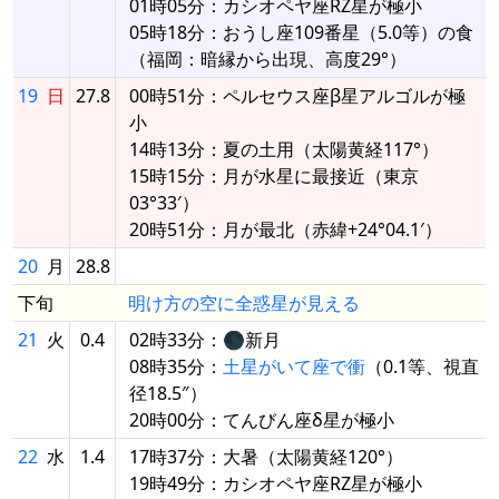
01時05分：カシオペヤ座RZ星が極小
05時18分：おうし座109番星（5.0等）の食
（福岡：暗縁から出現、高度29°）
19
日
27.8
00時51分：ペルセウス座β星アルゴルが極
小
14時13分：夏の土用（太陽黄経117°）
15時15分：月が水星に最接近（東京
03°33′）
20時51分：月が最北（赤緯+24°04.1′）
20
月
28.8
下旬
明け方の空に全惑星が見える
21
火
0.4
02時33分：🌑新月
08時35分：
土星がいて座で衝
（0.1等、視直
径18.5″）
20時00分：てんびん座δ星が極小
22
水
1.4
17時37分：大暑（太陽黄経120°）
19時49分：カシオペヤ座RZ星が極小