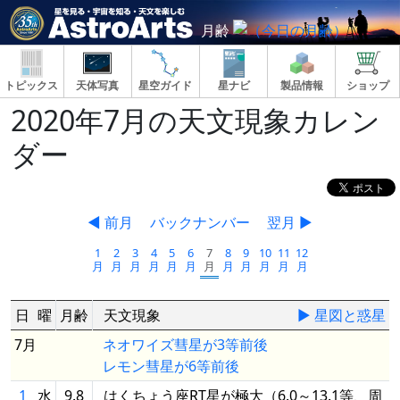
月齢
トピックス
天体写真
星空ガイド
星ナビ
製品情報
ショップ
2020年7月の天文現象カレン
ダー
◀ 前月
バックナンバー
翌月 ▶
1
2
3
4
5
6
7
8
9
10
11
12
月
月
月
月
月
月
月
月
月
月
月
月
日
曜
月齢
天文現象
▶ 星図と惑星
7月
ネオワイズ彗星が3等前後
レモン彗星が6等前後
1
水
9.8
はくちょう座RT星が極大（6.0～13.1等、周