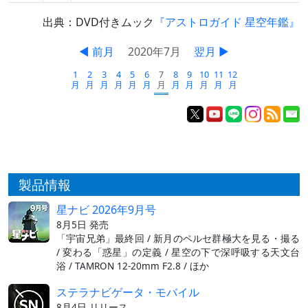
出典：DVD付きムック
『アストロガイド 星空年鑑』
◀ 前月
2020年7月
翌月 ▶
1
2
3
4
5
6
7
8
9
10
11
12
月
月
月
月
月
月
月
月
月
月
月
月
製品情報
星ナビ 2026年9月号
8月5日 発売
「宇宙兄弟」最終回 / 新月のペルセ群極大を見る・撮る
/ 変わる「惑星」の定義 / 星空の下で深呼吸する天文台
浴 / TAMRON 12-20mm F2.8 / ほか
ステラナビゲータ・モバイル
8月4日 リリース