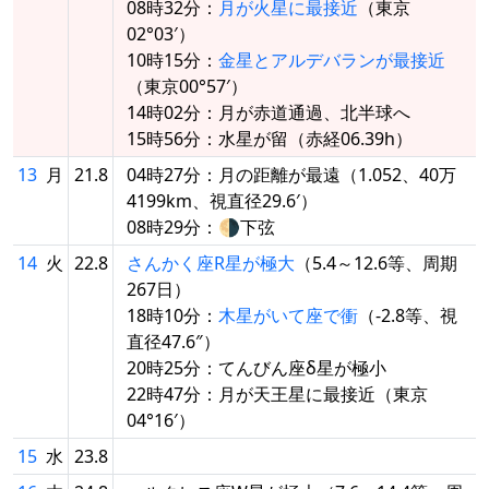
08時32分：
月が火星に最接近
（東京
02°03′）
10時15分：
金星とアルデバランが最接近
（東京00°57′）
14時02分：月が赤道通過、北半球へ
15時56分：水星が留（赤経06.39h）
13
月
21.8
04時27分：月の距離が最遠（1.052、40万
4199km、視直径29.6′）
08時29分：🌗下弦
14
火
22.8
さんかく座R星が極大
（5.4～12.6等、周期
267日）
18時10分：
木星がいて座で衝
（-2.8等、視
直径47.6″）
20時25分：てんびん座δ星が極小
22時47分：月が天王星に最接近（東京
04°16′）
15
水
23.8