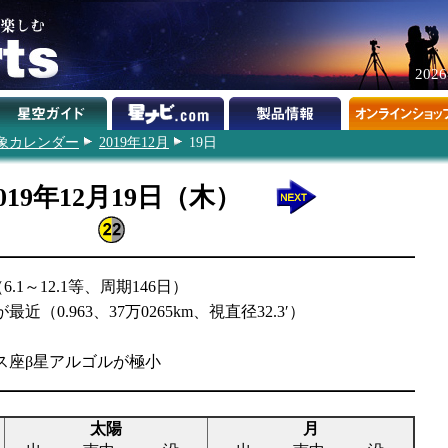
202
象カレンダー
2019年12月
19日
019年12月19日（木）
1～12.1等、周期146日）
近（0.963、37万0265km、視直径32.3′）
ウス座β星アルゴルが極小
太陽
月