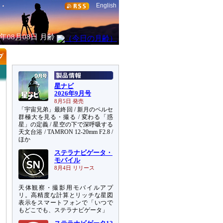
English
6年08月08日
月齢
星ナビ
2026年9月号
8月5日 発売
「宇宙兄弟」最終回 / 新月のペルセ
群極大を見る・撮る / 変わる「惑
星」の定義 / 星空の下で深呼吸する
天文台浴 / TAMRON 12-20mm F2.8 /
ほか
ステラナビゲータ・
モバイル
8月4日 リリース
天体観察・撮影用モバイルアプ
リ。高精度な計算とリッチな星図
表示をスマートフォンで「いつで
もどこでも、ステラナビゲータ」