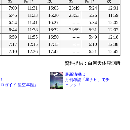
出
南中
没
出
南中
没
7:00
11:31
16:03
23:49
5:24
12:01
6:46
11:33
16:20
23:53
5:26
11:59
6:54
11:41
16:27
--:--
5:34
12:05
6:44
11:38
16:32
23:59
5:31
12:02
6:59
11:55
16:50
--:--
5:49
12:18
7:17
12:15
17:13
--:--
6:10
12:38
7:10
12:26
17:42
--:--
6:21
12:45
資料提供：白河天体観測所
最新情報は
！
月刊雑誌「星ナビ」でチ
トロガイド 星空年鑑」
ェック！