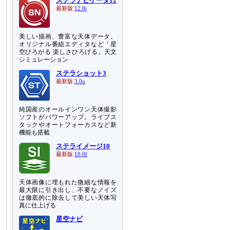
ステラナビゲータ12
最新版
12.0i
美しい描画、豊富な天体データ、
オリジナル番組エディタなど「星
空ひろがる 楽しさひろげる」天文
シミュレーション
ステラショット3
最新版
3.0o
純国産のオールインワン天体撮影
ソフトがパワーアップ。ライブス
タックやオートフォーカスなど新
機能も搭載
ステライメージ10
最新版
10.0f
天体画像に埋もれた微細な情報を
最大限に引き出し、不要なノイズ
は徹底的に除去して美しい天体写
真に仕上げる
星空ナビ