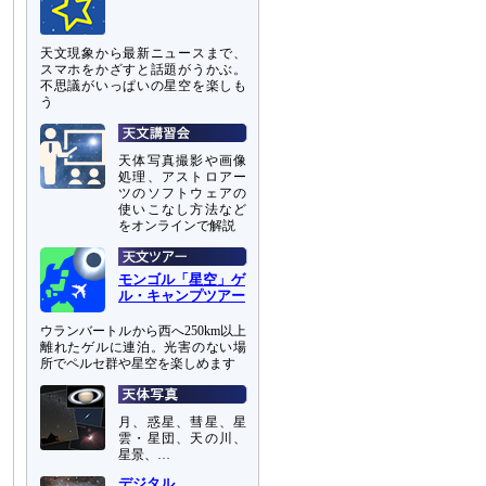
天文現象から最新ニュースまで、
スマホをかざすと話題がうかぶ。
不思議がいっぱいの星空を楽しも
う
天体写真撮影や画像
処理、アストロアー
ツのソフトウェアの
使いこなし方法など
をオンラインで解説
モンゴル「星空」ゲ
ル・キャンプツアー
ウランバートルから西へ250km以上
離れたゲルに連泊。光害のない場
所でペルセ群や星空を楽しめます
月、惑星、彗星、星
雲・星団、天の川、
星景、…
デジタル