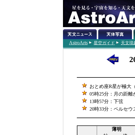
AstroArts
星空ガイド
天文現
2
おとめ座R星が極大（6.
05時25分：月の距離が最
13時57分：下弦
20時33分：ペルセ
薄明