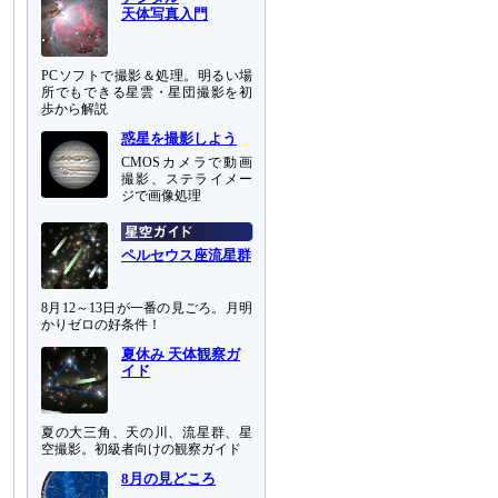
天体写真入門
PCソフトで撮影＆処理。明るい場
所でもできる星雲・星団撮影を初
歩から解説
惑星を撮影しよう
CMOSカメラで動画
撮影、ステライメー
ジで画像処理
ペルセウス座流星群
8月12～13日が一番の見ごろ。月明
かりゼロの好条件！
夏休み 天体観察ガ
イド
夏の大三角、天の川、流星群、星
空撮影。初級者向けの観察ガイド
8月の見どころ