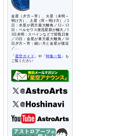
金星（夕方～宵）、火星（未明～
明け方）、土星（宵～明け方）／2
日：水星が西方最大離角／12～13
日：ペルセウス座流星群が極大／1
3日未明：スペインなどで皆既日食
／15日：金星が東方最大離角／16
日夕方～宵：細い月と金星が接近
／…
「
星空ガイド
」や「
特集一覧
」も
ご覧ください