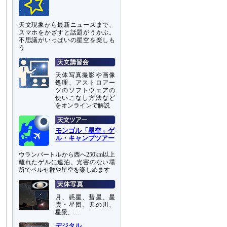
天文現象から最新ニュースまで、
スマホをかざすと話題がうかぶ。
不思議がいっぱいの星空を楽しも
う
天体写真撮影や画像
処理、アストロアー
ツのソフトウェアの
使いこなし方法など
をオンラインで解説
モンゴル「星空」ゲ
ル・キャンプツアー
ウランバートルから西へ250km以上
離れたゲルに連泊。光害のない場
所でペルセ群や星空を楽しめます
月、惑星、彗星、星
雲・星団、天の川、
星景、…
デジタル