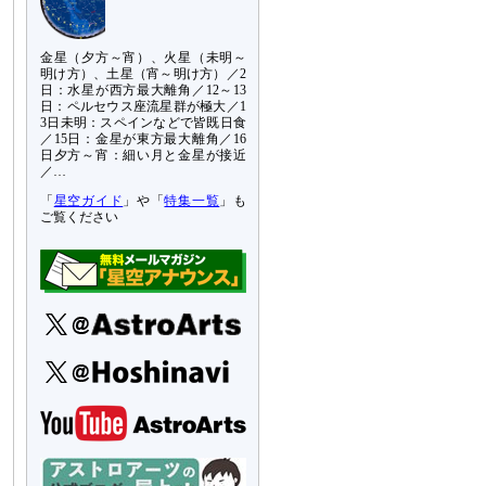
金星（夕方～宵）、火星（未明～
明け方）、土星（宵～明け方）／2
日：水星が西方最大離角／12～13
日：ペルセウス座流星群が極大／1
3日未明：スペインなどで皆既日食
／15日：金星が東方最大離角／16
日夕方～宵：細い月と金星が接近
／…
「
星空ガイド
」や「
特集一覧
」も
ご覧ください