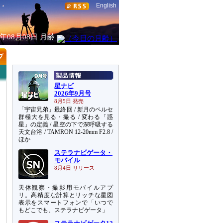
English
6年08月08日
月齢
星ナビ
2026年9月号
8月5日 発売
「宇宙兄弟」最終回 / 新月のペルセ
群極大を見る・撮る / 変わる「惑
星」の定義 / 星空の下で深呼吸する
天文台浴 / TAMRON 12-20mm F2.8 /
ほか
ステラナビゲータ・
モバイル
8月4日 リリース
天体観察・撮影用モバイルアプ
リ。高精度な計算とリッチな星図
表示をスマートフォンで「いつで
もどこでも、ステラナビゲータ」