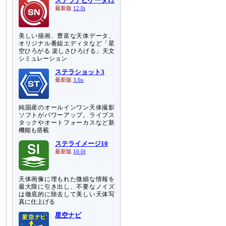
ステラナビゲータ12
最新版
12.0i
美しい描画、豊富な天体データ、
オリジナル番組エディタなど「星
空ひろがる 楽しさひろげる」天文
シミュレーション
ステラショット3
最新版
3.0o
純国産のオールインワン天体撮影
ソフトがパワーアップ。ライブス
タックやオートフォーカスなど新
機能も搭載
ステライメージ10
最新版
10.0f
天体画像に埋もれた微細な情報を
最大限に引き出し、不要なノイズ
は徹底的に除去して美しい天体写
真に仕上げる
星空ナビ