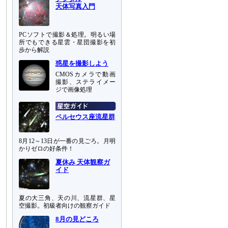
天体写真入門
PCソフトで撮影＆処理。明るい場
所でもできる星雲・星団撮影を初
歩から解説
惑星を撮影しよう
CMOSカメラで動画
撮影、ステライメー
ジで画像処理
ペルセウス座流星群
8月12～13日が一番の見ごろ。月明
かりゼロの好条件！
夏休み 天体観察ガ
イド
夏の大三角、天の川、流星群、星
空撮影。初級者向けの観察ガイド
8月の見どころ