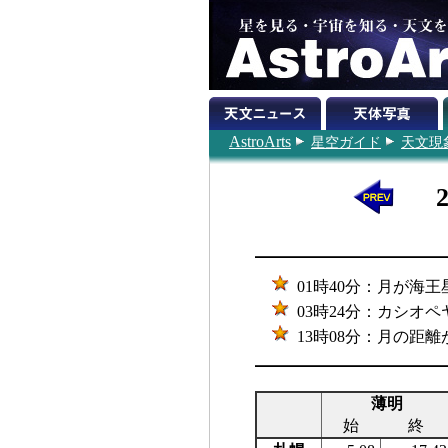
AstroArts
星空ガイド
天文現
01時40分：月が海王
03時24分：カシオペ
13時08分：月の距離が最
薄明
始
終