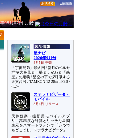
English
6年08月07日
月齢
星ナビ
2026年9月号
8月5日 発売
「宇宙兄弟」最終回 / 新月のペルセ
群極大を見る・撮る / 変わる「惑
星」の定義 / 星空の下で深呼吸する
天文台浴 / TAMRON 12-20mm F2.8 /
ほか
ステラナビゲータ・
モバイル
8月4日 リリース
天体観察・撮影用モバイルアプ
リ。高精度な計算とリッチな星図
表示をスマートフォンで「いつで
もどこでも、ステラナビゲータ」