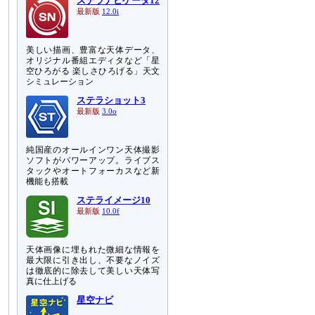
ステラナビゲータ12
最新版
12.0i
美しい描画、豊富な天体データ、
オリジナル番組エディタなど「星
空ひろがる 楽しさひろげる」天文
シミュレーション
ステラショット3
最新版
3.0o
純国産のオールインワン天体撮影
ソフトがパワーアップ。ライブス
タックやオートフォーカスなど新
機能も搭載
ステライメージ10
最新版
10.0f
天体画像に埋もれた微細な情報を
最大限に引き出し、不要なノイズ
は徹底的に除去して美しい天体写
真に仕上げる
星空ナビ