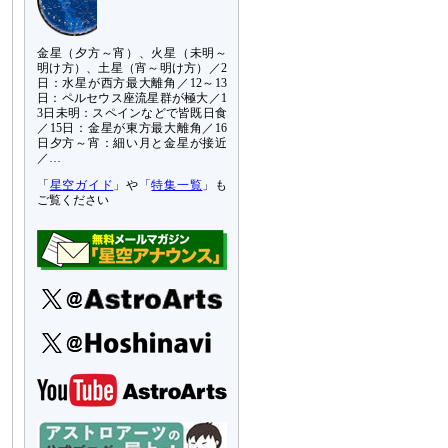
金星（夕方～宵）、火星（未明～
明け方）、土星（宵～明け方）／2
日：水星が西方最大離角／12～13
日：ペルセウス座流星群が極大／1
3日未明：スペインなどで皆既日食
／15日：金星が東方最大離角／16
日夕方～宵：細い月と金星が接近
／…
「
星空ガイド
」や「
特集一覧
」も
ご覧ください