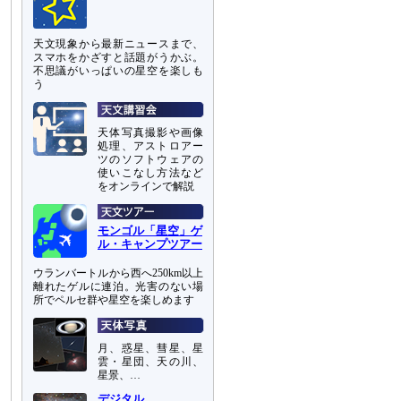
天文現象から最新ニュースまで、
スマホをかざすと話題がうかぶ。
不思議がいっぱいの星空を楽しも
う
天体写真撮影や画像
処理、アストロアー
ツのソフトウェアの
使いこなし方法など
をオンラインで解説
モンゴル「星空」ゲ
ル・キャンプツアー
ウランバートルから西へ250km以上
離れたゲルに連泊。光害のない場
所でペルセ群や星空を楽しめます
月、惑星、彗星、星
雲・星団、天の川、
星景、…
デジタル