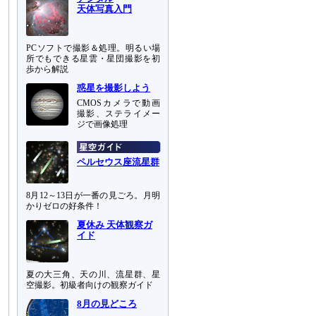
天体写真入門
PCソフトで撮影＆処理。明るい場
所でもできる星雲・星団撮影を初
歩から解説
惑星を撮影しよう
CMOSカメラで動画
撮影、ステライメー
ジで画像処理
ペルセウス座流星群
8月12～13日が一番の見ごろ。月明
かりゼロの好条件！
夏休み 天体観察ガ
イド
夏の大三角、天の川、流星群、星
空撮影。初級者向けの観察ガイド
8月の見どころ