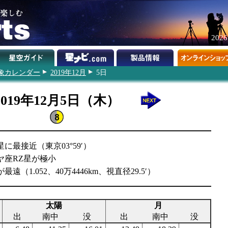
202
象カレンダー
2019年12月
5日
2019年12月5日（木）
星に最接近（東京03°59′）
ヤ座RZ星が極小
遠（1.052、40万4446km、視直径29.5′）
太陽
月
出
南中
没
出
南中
没