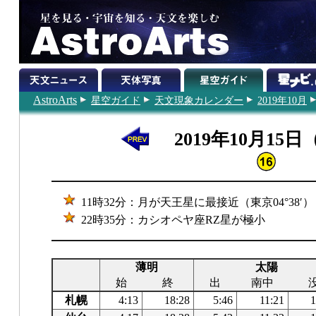
AstroArts
星空ガイド
天文現象カレンダー
2019年10月
2019年10月15
11時32分：月が天王星に最接近（東京04°38′）
22時35分：カシオペヤ座RZ星が極小
薄明
太陽
始
終
出
南中
札幌
4:13
18:28
5:46
11:21
1