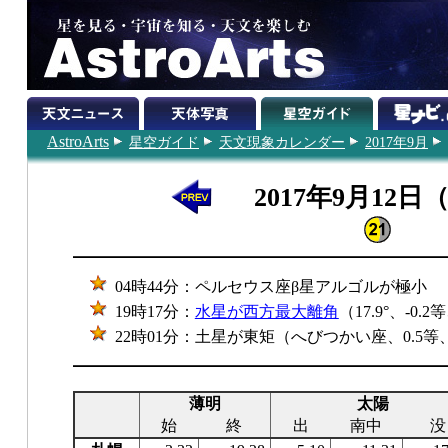
AstroArts
星空ガイド
天文現象カレンダー
2017年9月
2017年9月12日
04時44分：ペルセウス座β星アルゴルが極小
19時17分：
水星が西方最大離角
（17.9°、-0.
22時01分：土星が東矩（へびつかい座、0.5等、
薄明
太陽
始
終
出
南中
没