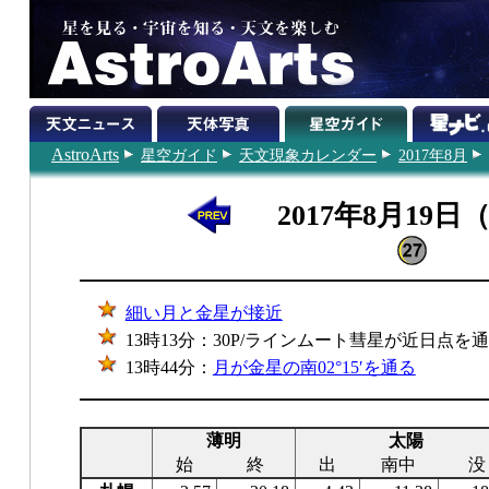
AstroArts
星空ガイド
天文現象カレンダー
2017年8月
2017年8月19日
細い月と金星が接近
13時13分：30P/ラインムート彗星が近日点を通
13時44分：
月が金星の南02°15′を通る
薄明
太陽
始
終
出
南中
没