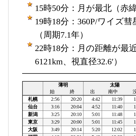
15時50分：月が最北（赤緯+1
19時18分：360P/ワイ
（周期7.1年）
22時18分：月の距離が最近（
6121km、視直径32.6′）
薄明
太陽
始
終
出
南中
札幌
2:56
20:20
4:42
11:39
1
仙台
3:16
20:04
4:52
11:40
1
新潟
3:25
20:10
5:01
11:48
1
東京
3:29
20:00
5:01
11:45
1
大阪
3:49
20:14
5:20
12:02
1