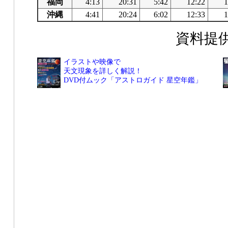
福岡
4:13
20:31
5:42
12:22
1
沖縄
4:41
20:24
6:02
12:33
1
資料提
イラストや映像で
天文現象を詳しく解説！
DVD付ムック「アストロガイド 星空年鑑」