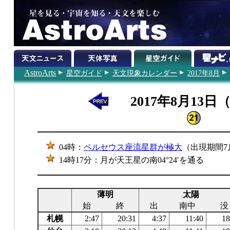
AstroArts
星空ガイド
天文現象カレンダー
2017年8月
2017年8月13日
04時：
ペルセウス座流星群が極大
（出現期間7月
14時17分：月が天王星の南04°24′を通る
薄明
太陽
始
終
出
南中
没
札幌
2:47
20:31
4:37
11:40
18