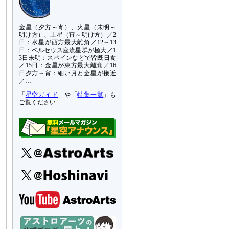
金星（夕方～宵）、火星（未明～
明け方）、土星（宵～明け方）／2
日：水星が西方最大離角／12～13
日：ペルセウス座流星群が極大／1
3日未明：スペインなどで皆既日食
／15日：金星が東方最大離角／16
日夕方～宵：細い月と金星が接近
／…
「
星空ガイド
」や「
特集一覧
」も
ご覧ください