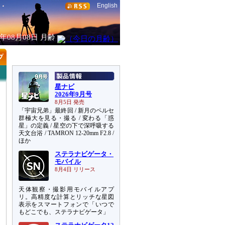
English
6年08月08日
月齢
星ナビ
2026年9月号
8月5日 発売
「宇宙兄弟」最終回 / 新月のペルセ
群極大を見る・撮る / 変わる「惑
星」の定義 / 星空の下で深呼吸する
天文台浴 / TAMRON 12-20mm F2.8 /
ほか
ステラナビゲータ・
モバイル
8月4日 リリース
天体観察・撮影用モバイルアプ
リ。高精度な計算とリッチな星図
表示をスマートフォンで「いつで
もどこでも、ステラナビゲータ」