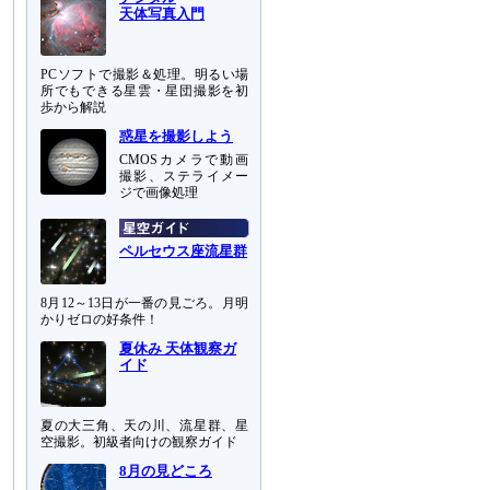
天体写真入門
PCソフトで撮影＆処理。明るい場
所でもできる星雲・星団撮影を初
歩から解説
惑星を撮影しよう
CMOSカメラで動画
撮影、ステライメー
ジで画像処理
ペルセウス座流星群
8月12～13日が一番の見ごろ。月明
かりゼロの好条件！
夏休み 天体観察ガ
イド
夏の大三角、天の川、流星群、星
空撮影。初級者向けの観察ガイド
8月の見どころ