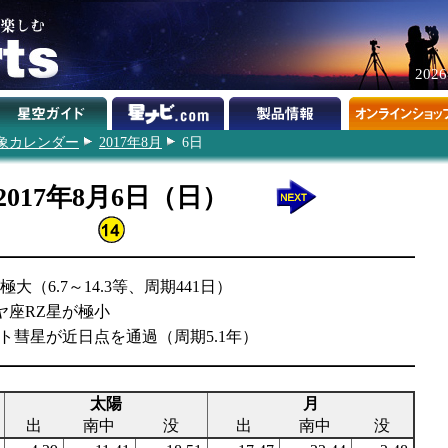
202
象カレンダー
2017年8月
6日
2017年8月6日（日）
大（6.7～14.3等、周期441日）
ヤ座RZ星が極小
/ニート彗星が近日点を通過（周期5.1年）
太陽
月
出
南中
没
出
南中
没