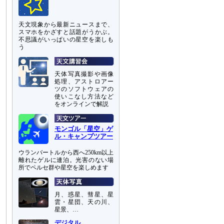
天文現象から最新ニュースまで、
スマホをかざすと話題がうかぶ。
不思議がいっぱいの星空を楽しも
う
天体写真撮影や画像
処理、アストロアー
ツのソフトウェアの
使いこなし方法など
をオンラインで解説
モンゴル「星空」ゲ
ル・キャンプツアー
ウランバートルから西へ250km以上
離れたゲルに連泊。光害のない場
所でペルセ群や星空を楽しめます
月、惑星、彗星、星
雲・星団、天の川、
星景、…
デジタル