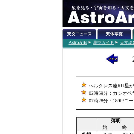
AstroArts
星空ガイド
天文現
ヘルクレス座RU星が極
02時59分：カシオペ
07時28分：189P
薄明
始
終