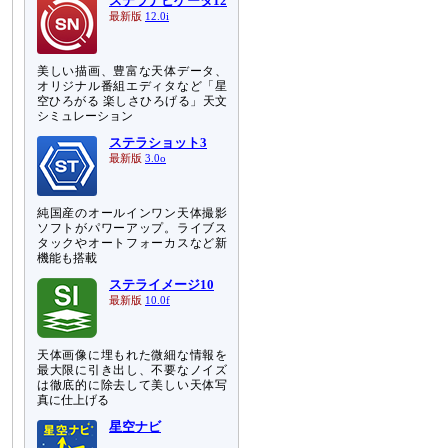
ステラナビゲータ12
最新版
12.0i
美しい描画、豊富な天体データ、
オリジナル番組エディタなど「星
空ひろがる 楽しさひろげる」天文
シミュレーション
ステラショット3
最新版
3.0o
純国産のオールインワン天体撮影
ソフトがパワーアップ。ライブス
タックやオートフォーカスなど新
機能も搭載
ステライメージ10
最新版
10.0f
天体画像に埋もれた微細な情報を
最大限に引き出し、不要なノイズ
は徹底的に除去して美しい天体写
真に仕上げる
星空ナビ