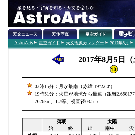
AstroArts
星空ガイド
天文現象カレンダー
2017年8月
2017年8月5日
03時15分：月が最南（赤緯-19°22.0′）
19時51分：火星が地球から最遠（距離2.65817
7626km、1.7等、視直径03.5″）
薄明
太陽
始
終
出
南中
没