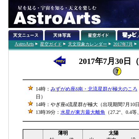
AstroArts
星空ガイド
天文現象カレンダー
2017年7月
2017年7月30日
14時：
みずがめ座δ南・北流星群が極大のころ
日）
14時：やぎ座α流星群が極大（出現期間7月10日
13時39分：
水星が東方最大離角
（27.2°、0.4
薄明
太陽