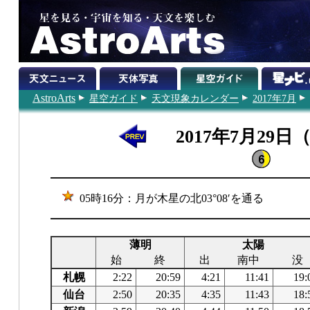
AstroArts
星空ガイド
天文現象カレンダー
2017年7月
2017年7月29日
05時16分：月が木星の北03°08′を通る
薄明
太陽
始
終
出
南中
没
札幌
2:22
20:59
4:21
11:41
19:
仙台
2:50
20:35
4:35
11:43
18: