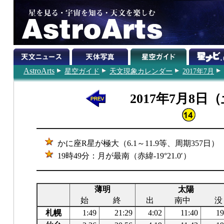
AstroArts
星空ガイド
天文現象カレンダー
2017年7月
2017年7月8日
かに座R星が極大（6.1～11.9等、周期357日）
19時49分：月が最南（赤緯-19°21.0′）
薄明
太陽
始
終
出
南中
没
札幌
1:49
21:29
4:02
11:40
19