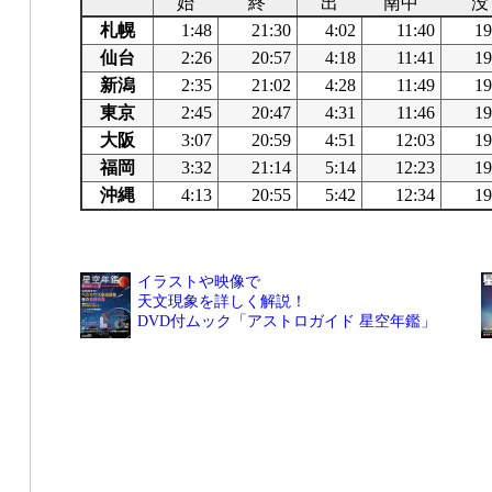
始
終
出
南中
没
札幌
1:48
21:30
4:02
11:40
19
仙台
2:26
20:57
4:18
11:41
19
新潟
2:35
21:02
4:28
11:49
19
東京
2:45
20:47
4:31
11:46
19
大阪
3:07
20:59
4:51
12:03
19
福岡
3:32
21:14
5:14
12:23
19
沖縄
4:13
20:55
5:42
12:34
19
イラストや映像で
天文現象を詳しく解説！
DVD付ムック「アストロガイド 星空年鑑」