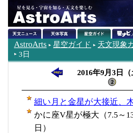
AstroArts
星空ガイド
天文現象
3日
2016年9月3日
細い月と金星が大接近、
かに座V星が極大（7.5～13
日）