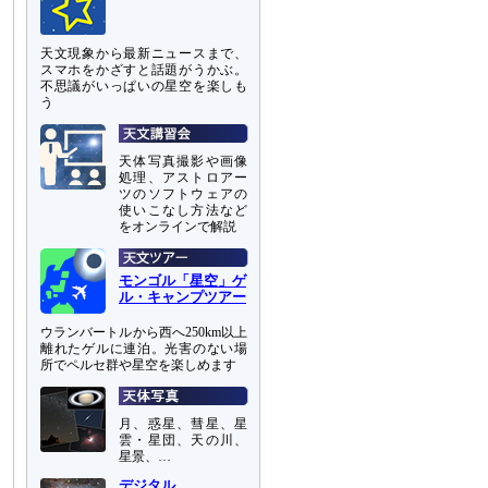
天文現象から最新ニュースまで、
スマホをかざすと話題がうかぶ。
不思議がいっぱいの星空を楽しも
う
天体写真撮影や画像
処理、アストロアー
ツのソフトウェアの
使いこなし方法など
をオンラインで解説
モンゴル「星空」ゲ
ル・キャンプツアー
ウランバートルから西へ250km以上
離れたゲルに連泊。光害のない場
所でペルセ群や星空を楽しめます
月、惑星、彗星、星
雲・星団、天の川、
星景、…
デジタル