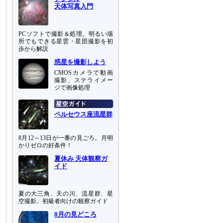
天体写真入門
PCソフトで撮影＆処理。明るい場
所でもできる星雲・星団撮影を初
歩から解説
惑星を撮影しよう
CMOSカメラで動画
撮影、ステライメー
ジで画像処理
ペルセウス座流星群
8月12～13日が一番の見ごろ。月明
かりゼロの好条件！
夏休み 天体観察ガ
イド
夏の大三角、天の川、流星群、星
空撮影。初級者向けの観察ガイド
8月の見どころ