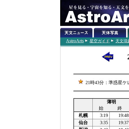
AstroArts
星空ガイド
天文現
21時43分：準惑星ケ
薄明
始
終
札幌
3:19
19:48
仙台
3:35
19:37