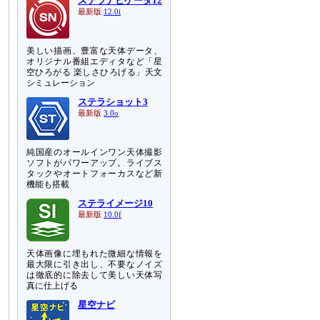
ステラナビゲータ12
最新版
12.0i
美しい描画、豊富な天体データ、
オリジナル番組エディタなど「星
空ひろがる 楽しさひろげる」天文
シミュレーション
ステラショット3
最新版
3.0o
純国産のオールインワン天体撮影
ソフトがパワーアップ。ライブス
タックやオートフォーカスなど新
機能も搭載
ステライメージ10
最新版
10.0f
天体画像に埋もれた微細な情報を
最大限に引き出し、不要なノイズ
は徹底的に除去して美しい天体写
真に仕上げる
星空ナビ