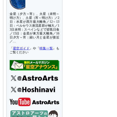
金星（夕方～宵）、火星（未明～
明け方）、土星（宵～明け方）／2
日：水星が西方最大離角／12～13
日：ペルセウス座流星群が極大／1
3日未明：スペインなどで皆既日食
／15日：金星が東方最大離角／16
日夕方～宵：細い月と金星が接近
／…
「
星空ガイド
」や「
特集一覧
」も
ご覧ください