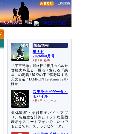
English
6年08月09日
月齢
星ナビ
2026年9月号
8月5日 発売
「宇宙兄弟」最終回 / 新月のペルセ
群極大を見る・撮る / 変わる「惑
星」の定義 / 星空の下で深呼吸する
天文台浴 / TAMRON 12-20mm F2.8 /
ほか
ステラナビゲータ・
モバイル
8月4日 リリース
天体観察・撮影用モバイルアプ
リ。高精度な計算とリッチな星図
表示をスマートフォンで「いつで
もどこでも、ステラナビゲータ」