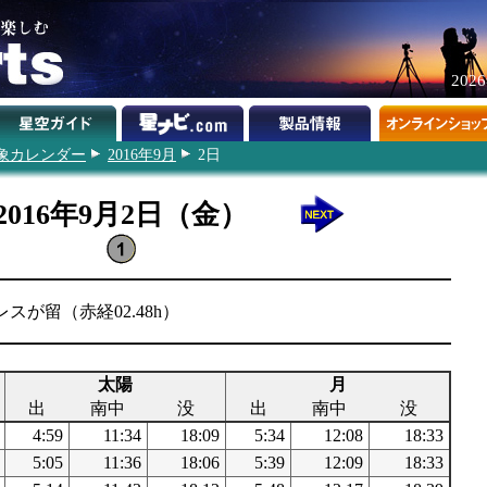
202
象カレンダー
2016年9月
2日
2016年9月2日（金）
レスが留（赤経02.48h）
太陽
月
出
南中
没
出
南中
没
4:59
11:34
18:09
5:34
12:08
18:33
5:05
11:36
18:06
5:39
12:09
18:33