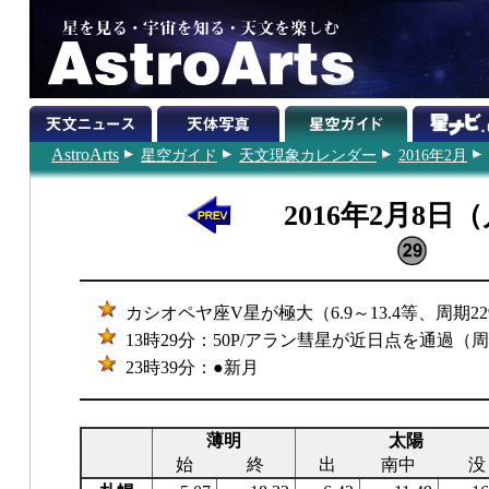
AstroArts
星空ガイド
天文現象カレンダー
2016年2月
2016年2月8日
カシオペヤ座V星が極大（6.9～13.4等、周期2
13時29分：50P/アラン彗星が近日点を通過（周
23時39分：●新月
薄明
太陽
始
終
出
南中
没