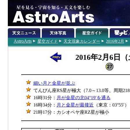
AstroArts
星空ガイド
天文現象カレンダー
2016年2月
2016年2月6日
細い月と金星が並ぶ
てんびん座RS星が極大（7.0～13.0等、周期21
16時31分：
月が金星の北04°19′を通る
16時34分：
月と金星が最接近
（東京：03°55′）
21時17分：カシオペヤ座RZ星が極小