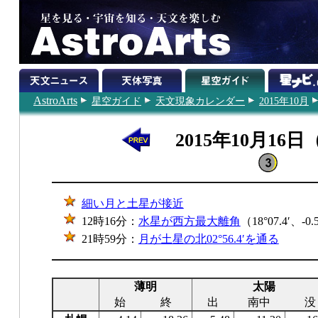
AstroArts
星空ガイド
天文現象カレンダー
2015年10月
2015年10月16
細い月と土星が接近
12時16分：
水星が西方最大離角
（18°07.4′、-
21時59分：
月が土星の北02°56.4′を通る
薄明
太陽
始
終
出
南中
没