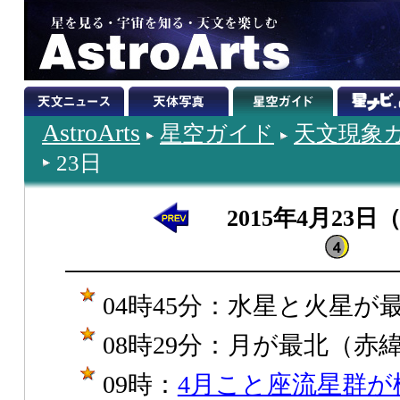
AstroArts
星空ガイド
天文現象
23日
2015年4月23日
04時45分：水星と火星が最接
08時29分：月が最北（赤緯+1
09時：
4月こと座流星群が