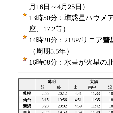
月16日～4月25日）
13時50分：準惑星ハウ
座、17.2等）
14時28分：218P/リニ
（周期5.5年）
16時08分：水星が火星の北01
薄明
太陽
始
終
出
南中
没
札幌
2:55
20:12
4:41
11:33
18
仙台
3:15
19:56
4:51
11:35
18
新潟
3:23
20:02
4:59
11:42
18
東京
3:27
19:53
4:59
11:40
18