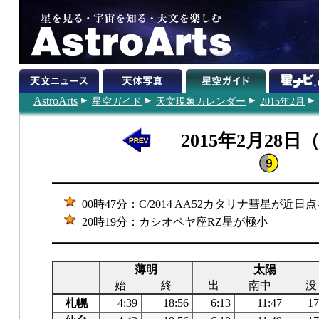
AstroArts
星空ガイド
天文現象カレンダー
2015年2月
2015年2月28日
00時47分：C/2014 AA52カタリナ彗星が近日
20時19分：カシオペヤ座RZ星が極小
薄明
太陽
始
終
出
南中
没
札幌
4:39
18:56
6:13
11:47
17