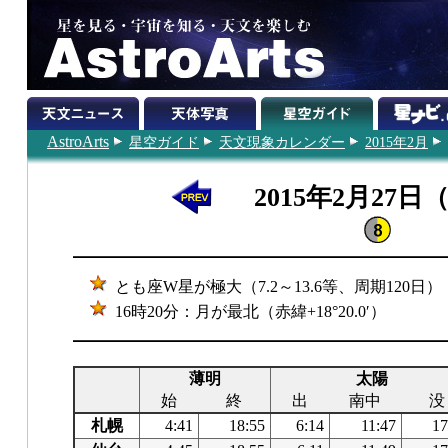
AstroArts
星空ガイド
天文現象カレンダー
2015年2月
2015年2月27日
とも座W星が極大（7.2～13.6等、周期120日）
16時20分：月が最北（赤緯+18°20.0′）
薄明
太陽
始
終
出
南中
没
札幌
4:41
18:55
6:14
11:47
17