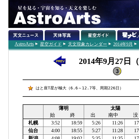
AstroArts
星空ガイド
天文現象カレンダー
2014年9月
2014年9月27日
はと座T星が極大（6.6～12.7等、周期226日）
薄明
太陽
始
終
出
南中
没
札幌
3:52
18:59
5:26
11:26
17
仙台
4:00
18:55
5:27
11:28
17
新潟
4:08
19:02
5:35
11:35
17