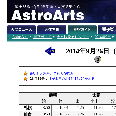
AstroArts
星空ガイド
天文現象カレンダー
2014年9月
2014年9月26日
細い月と水星、スピカが接近
18時32分：
月が水星の北04ﾟ14.5'を通る
薄明
太陽
始
終
出
南中
没
札幌
3:50
19:01
5:25
11:26
17
仙台
3:59
18:56
5:26
11:28
17