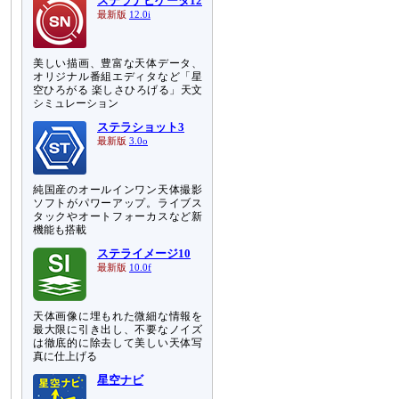
ステラナビゲータ12
最新版
12.0i
美しい描画、豊富な天体データ、
オリジナル番組エディタなど「星
空ひろがる 楽しさひろげる」天文
シミュレーション
ステラショット3
最新版
3.0o
純国産のオールインワン天体撮影
ソフトがパワーアップ。ライブス
タックやオートフォーカスなど新
機能も搭載
ステライメージ10
最新版
10.0f
天体画像に埋もれた微細な情報を
最大限に引き出し、不要なノイズ
は徹底的に除去して美しい天体写
真に仕上げる
星空ナビ