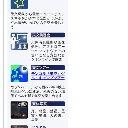
天文現象から最新ニュースまで、
スマホをかざすと話題がうかぶ。
不思議がいっぱいの星空を楽しも
う
天体写真撮影や画像
処理、アストロアー
ツのソフトウェアの
使いこなし方法など
をオンラインで解説
モンゴル「星空」ゲ
ル・キャンプツアー
ウランバートルから西へ250km以上
離れたゲルに連泊。光害のない場
所でペルセ群や星空を楽しめます
月、惑星、彗星、星
雲・星団、天の川、
星景、…
デジタル