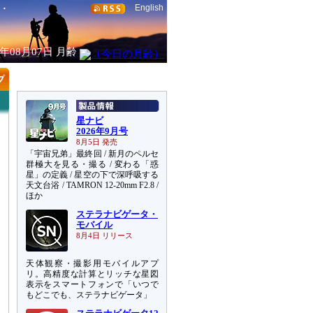
English
6年08月07日
月齢
星ナビ
2026年9月号
8月5日 発売
「宇宙兄弟」最終回 / 新月のペルセ
群極大を見る・撮る / 変わる「惑
星」の定義 / 星空の下で深呼吸する
天文台浴 / TAMRON 12-20mm F2.8 /
ほか
ステラナビゲータ・
モバイル
8月4日 リリース
天体観察・撮影用モバイルアプ
リ。高精度な計算とリッチな星図
表示をスマートフォンで「いつで
もどこでも、ステラナビゲータ」