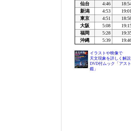
仙台
4:46
18:5
新潟
4:53
19:0
東京
4:51
18:5
大阪
5:08
19:1
福岡
5:28
19:3
沖縄
5:39
19:4
イラストや映像で
天文現象を詳しく解説
DVD付ムック「アスト
鑑」