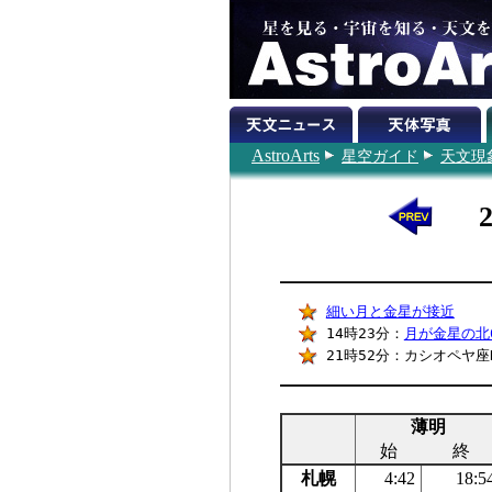
AstroArts
星空ガイド
天文現
細い月と金星が接近
14時23分：
月が金星の北
21時52分：カシオペヤ座
薄明
始
終
札幌
4:42
18:5