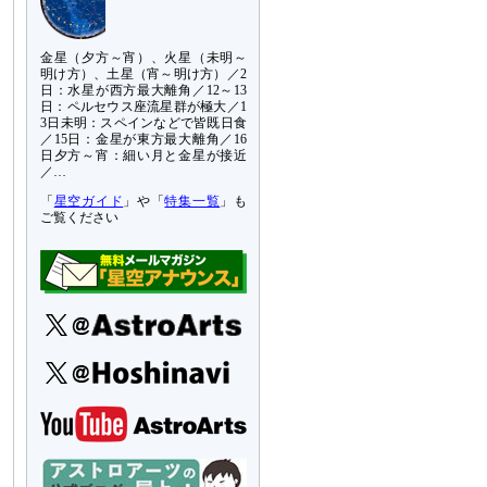
金星（夕方～宵）、火星（未明～
明け方）、土星（宵～明け方）／2
日：水星が西方最大離角／12～13
日：ペルセウス座流星群が極大／1
3日未明：スペインなどで皆既日食
／15日：金星が東方最大離角／16
日夕方～宵：細い月と金星が接近
／…
「
星空ガイド
」や「
特集一覧
」も
ご覧ください