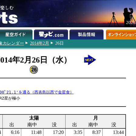
202
象カレンダー
2014年2月
26日
2014年2月26日（水）
00ﾟ21.1'を通る（西表島以西で金星食）
RZ星が極小
太陽
月
出
南中
没
出
南中
没
4
6:16
11:48
17:20
3:35
8:37
13:44