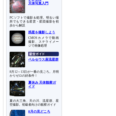
天体写真入門
PCソフトで撮影＆処理。明るい場
所でもできる星雲・星団撮影を初
歩から解説
惑星を撮影しよう
CMOSカメラで動画
撮影、ステライメー
ジで画像処理
ペルセウス座流星群
8月12～13日が一番の見ごろ。月明
かりゼロの好条件！
夏休み 天体観察ガ
イド
夏の大三角、天の川、流星群、星
空撮影。初級者向けの観察ガイド
8月の見どころ