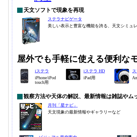
天文ソフトで現象を再現
ステラナビゲータ
美しい表示と豊富な機能を誇る、天文シミュ
屋外でも手軽に使える便利な
iステラ
iステラ HD
ス
iPhone/iPod
iPad用
A
touch用
観察方法や天体の解説、最新情報は雑誌やム
月刊「星ナビ」
天文現象の最新情報やギャラリーなど