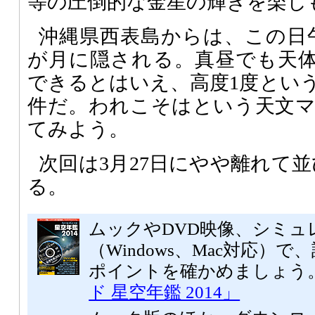
等の圧倒的な金星の輝きを楽し
沖縄県西表島からは、この日
が月に隠される。真昼でも天
できるとはいえ、高度1度とい
件だ。われこそはという天文
てみよう。
次回は3月27日にやや離れて
る。
ムックやDVD映像、シミュ
（Windows、Mac対応）
ポイントを確かめましょう
ド 星空年鑑 2014」