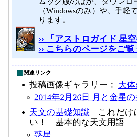
ムック版のほか、ダウンロ
（Windowsのみ）や、手軽
ります。
›› 「アストロガイド 星空
›› こちらのページをご
関連リンク
投稿画像ギャラリー：
天体
2014年2月26日 月と金星
天文の基礎知識
これだけ
い！ 基本的な天文用語
惑星