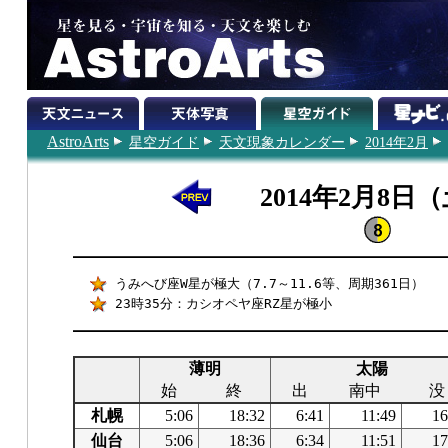
AstroArts
星空ガイド
天文現象カレンダー
2014年2月
2014年2月8日
うみへび座W星が極大（7.7～11.6等、周期361日）
23時35分：カシオペヤ座RZ星が極小
薄明
太陽
始
終
出
南中
没
札幌
5:06
18:32
6:41
11:49
16
仙台
5:06
18:36
6:34
11:51
17