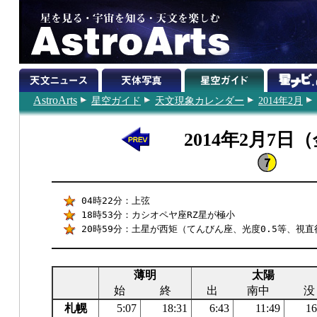
AstroArts
星空ガイド
天文現象カレンダー
2014年2月
2014年2月7日
04時22分：上弦
18時53分：カシオペヤ座RZ星が極小
20時59分：土星が西矩（てんびん座、光度0.5等、視直径
薄明
太陽
始
終
出
南中
没
札幌
5:07
18:31
6:43
11:49
16