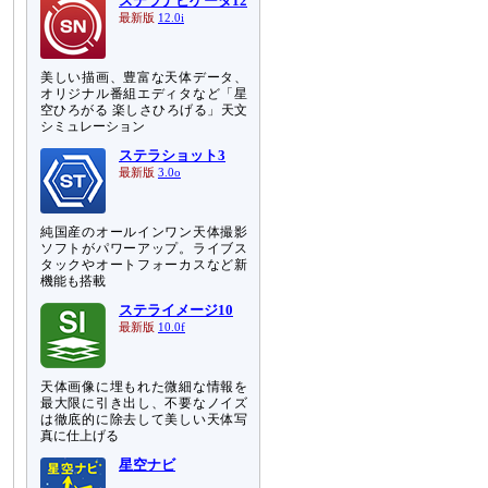
ステラナビゲータ12
最新版
12.0i
美しい描画、豊富な天体データ、
オリジナル番組エディタなど「星
空ひろがる 楽しさひろげる」天文
シミュレーション
ステラショット3
最新版
3.0o
純国産のオールインワン天体撮影
ソフトがパワーアップ。ライブス
タックやオートフォーカスなど新
機能も搭載
ステライメージ10
最新版
10.0f
天体画像に埋もれた微細な情報を
最大限に引き出し、不要なノイズ
は徹底的に除去して美しい天体写
真に仕上げる
星空ナビ