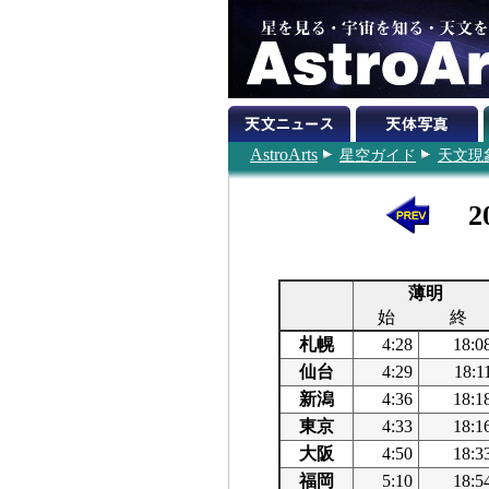
AstroArts
星空ガイド
天文現
2
薄明
始
終
札幌
4:28
18:0
仙台
4:29
18:1
新潟
4:36
18:1
東京
4:33
18:1
大阪
4:50
18:3
福岡
5:10
18:5