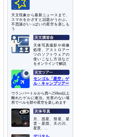
天文現象から最新ニュースまで、
スマホをかざすと話題がうかぶ。
不思議がいっぱいの星空を楽しも
う
天体写真撮影や画像
処理、アストロアー
ツのソフトウェアの
使いこなし方法など
をオンラインで解説
モンゴル「星空」ゲ
ル・キャンプツアー
ウランバートルから西へ250km以上
離れたゲルに連泊。光害のない場
所でペルセ群や星空を楽しめます
月、惑星、彗星、星
雲・星団、天の川、
星景、…
デジタル