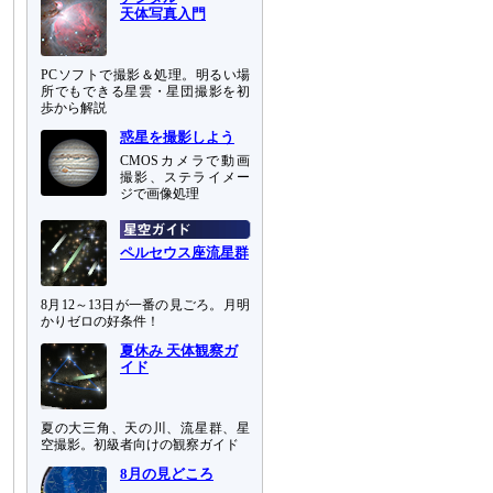
天体写真入門
PCソフトで撮影＆処理。明るい場
所でもできる星雲・星団撮影を初
歩から解説
惑星を撮影しよう
CMOSカメラで動画
撮影、ステライメー
ジで画像処理
ペルセウス座流星群
8月12～13日が一番の見ごろ。月明
かりゼロの好条件！
夏休み 天体観察ガ
イド
夏の大三角、天の川、流星群、星
空撮影。初級者向けの観察ガイド
8月の見どころ