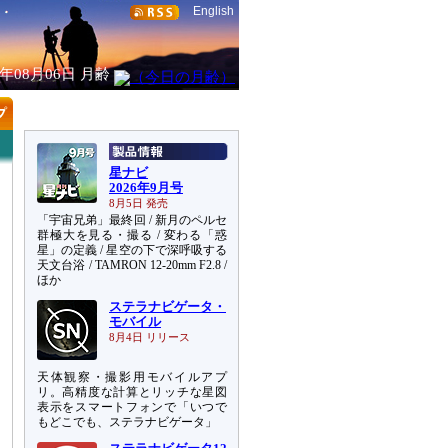
English
6年08月06日
月齢
星ナビ
2026年9月号
8月5日 発売
「宇宙兄弟」最終回 / 新月のペルセ
群極大を見る・撮る / 変わる「惑
星」の定義 / 星空の下で深呼吸する
天文台浴 / TAMRON 12-20mm F2.8 /
ほか
ステラナビゲータ・
モバイル
8月4日 リリース
天体観察・撮影用モバイルアプ
リ。高精度な計算とリッチな星図
表示をスマートフォンで「いつで
もどこでも、ステラナビゲータ」