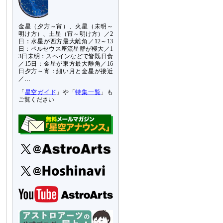
金星（夕方～宵）、火星（未明～
明け方）、土星（宵～明け方）／2
日：水星が西方最大離角／12～13
日：ペルセウス座流星群が極大／1
3日未明：スペインなどで皆既日食
／15日：金星が東方最大離角／16
日夕方～宵：細い月と金星が接近
／…
「
星空ガイド
」や「
特集一覧
」も
ご覧ください